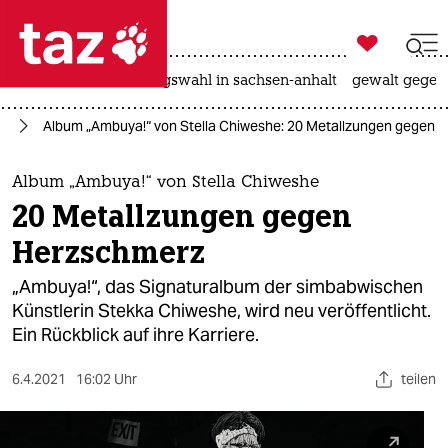

taz zahl ich
hitze
surfen
landtagswahl in sachsen-anhalt
gewalt gegen

taz zahl ich
ik
Album „Ambuya!“ von Stella Chiweshe: 20 Metallzungen gegen 
taz zahl ich
themen
Album „Ambuya!“ von Stella Chiweshe
20 Metallzungen gegen
politik
Herzschmerz
öko
„Ambuya!“, das Signaturalbum der simbabwischen
Künstlerin Stekka Chiweshe, wird neu veröffentlicht.
gesellschaft
Ein Rückblick auf ihre Karriere.
kultur
6.4.2021
16:02 Uhr
teilen
sport