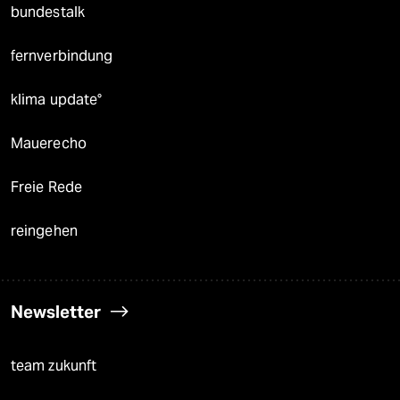
bundestalk
fernverbindung
klima update°
Mauerecho
Freie Rede
reingehen
Newsletter
team zukunft