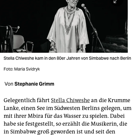
berlin
nord
wahrheit
verlag
verlag
Stella Chiweshe kam in den 80er Jahren von Simbabwe nach Berlin
veranstaltungen
Foto: Maria Svidryk
shop
Von
Stephanie Grimm
fragen & hilfe
unterstützen
Gelegentlich fährt
Stella Chiweshe
an die Krumme
Lanke, einen See im Südwesten Berlins gelegen, um
abo
mit ihrer Mbira für das Wasser zu spielen. Dabei
habe sie festgestellt, so erzählt die Musikerin, die
genossenschaft
in Simbabwe groß geworden ist und seit den