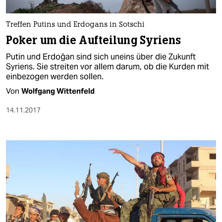
berlin
nord
Treffen Putins und Erdogans in Sotschi
Poker um die Aufteilung Syriens
wahrheit
Putin und Erdoğan sind sich uneins über die Zukunft
verlag
Syriens. Sie streiten vor allem darum, ob die Kurden mit
einbezogen werden sollen.
verlag
Von
Wolfgang Wittenfeld
veranstaltungen
14.11.2017
shop
fragen & hilfe
unterstützen
abo
genossenschaft