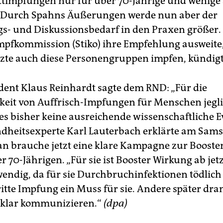
ittimpfungen nur für über 70-Jährige und wenige
 Durch Spahns Äußerungen werde nun aber der
s- und Diskussionsbedarf in den Praxen größer.
mpfkommission (Stiko) ihre Empfehlung ausweit
zte auch diese Personengruppen impfen, kündigt
dent Klaus Reinhardt sagte dem RND: „Für die
eit von Auffrisch-Impfungen für Menschen jegl
 es bisher keine ausreichende wissenschaftliche E
heitsexperte Karl Lauterbach erklärte am Sams
an brauche jetzt eine klare Kampagne zur Boost
er 70-Jährigen. „Für sie ist Booster Wirkung ab jet
endig, da für sie Durchbruchinfektionen tödlic
itte Impfung ein Muss für sie. Andere später dra
klar kommunizieren.“
(dpa)