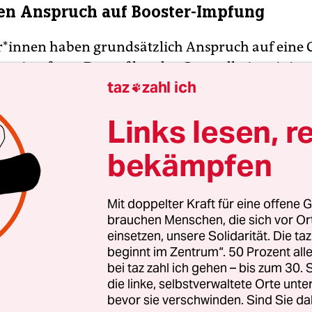
en Anspruch auf Booster-Impfung
e­r*in­nen haben grundsätzlich Anspruch auf eine 
ungsimpfung. Darauf hat das Gesundheitsminist
taz
zahl ich
ch einmal per Twitter hingewiesen. Es bezog sich

rordnung. Für einige Personengruppen seien die
Links lesen, r
ungsimpfungen (Booster-Impfungen) aber besond
as Ministerium verwies dabei auf seine Seite im I
bekämpfen
ese Personengruppen aufgelistet sind. Dazu zähl
Menschen mit einer Immunschwäche und Mensche
Mit doppelter Kraft für eine offene G
nach individueller Abwägung und ärztlicher Berat
brauchen Menschen, die sich vor O
ßt.
einsetzen, unsere Solidarität. Die ta
beginnt im Zentrum“. 50 Prozent a
bei taz zahl ich gehen – bis zum 30
die linke, selbstverwaltete Orte unte
bevor sie verschwinden. Sind Sie da