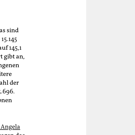
as sind
 15.145
uf 145,1
t gibt an,
angenen
itere
ahl der
5.696.
ionen
 Angela