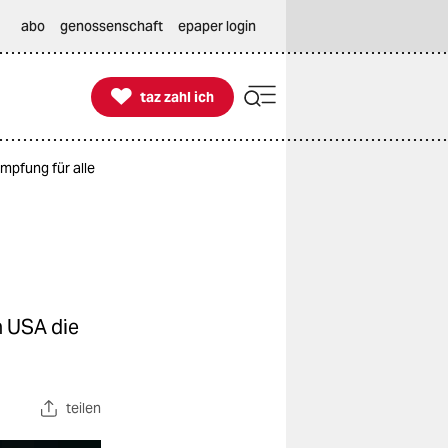
abo
genossenschaft
epaper login

taz zahl ich
taz zahl ich
Impfung für alle
n USA die
teilen