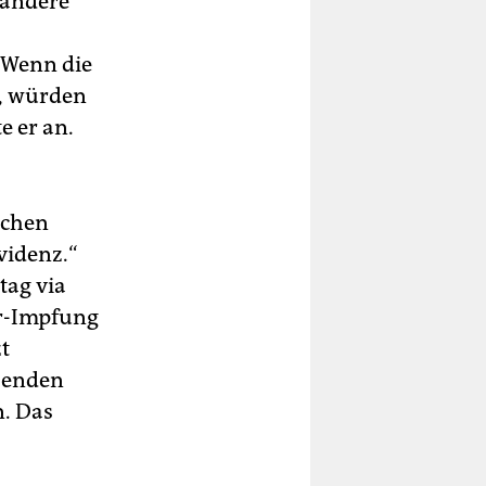
 andere
 Wenn die
e, würden
e er an.
ichen
videnz.“
tag via
er-Impfung
zt
h enden
n. Das