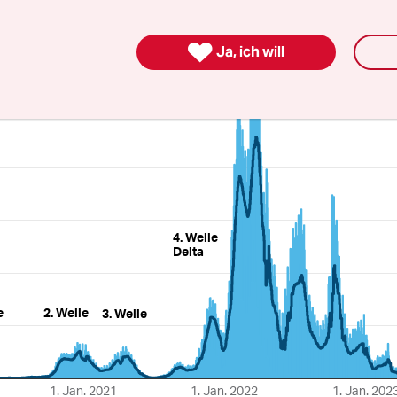

Ja, ich will