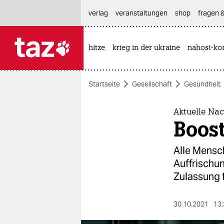
hautnavigation anspringen
hauptinhalt anspringen
footer anspringen
verlag
veranstaltungen
shop
fragen &
hitze
krieg in der ukraine
nahost-kon

taz zahl ich
taz zahl ich
Startseite
Gesellschaft
Gesundheit
themen
politik
Aktuelle Nac
Boost
öko
Alle Mensc
gesellschaft
Auffrischu
Zulassung f
kultur
sport
30.10.2021
13: