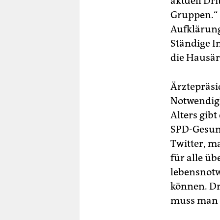
aktuell Dr
Gruppen.“
Aufklärung
Ständige I
die Hausär
Ärztepräsi
Notwendigk
Alters gibt
SPD-Gesund
Twitter, m
für alle üb
lebensnotw
können. Dr
muss man 