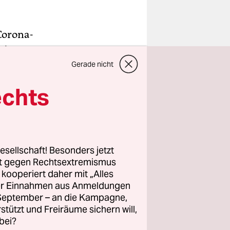
Corona-
erium am
 dabei auf
Gerade nicht
echts
ers
nternet,
en zum
n ab 60
esellschaft! Besonders jetzt
ung“, wie
rt gegen Rechtsextremismus
z kooperiert daher mit „Alles
ller Einnahmen aus Anmeldungen
. September – an die Kampagne,
rstützt und Freiräume sichern will,
bei?