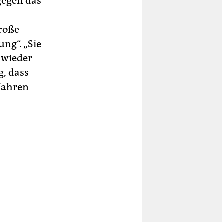
gegen das
große
ung“. „Sie
n wieder
g, dass
 Jahren