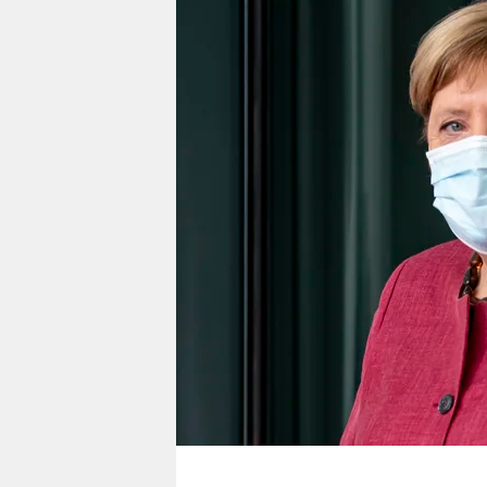
berlin
nord
wahrheit
verlag
verlag
veranstaltungen
shop
fragen & hilfe
unterstützen
abo
genossenschaft