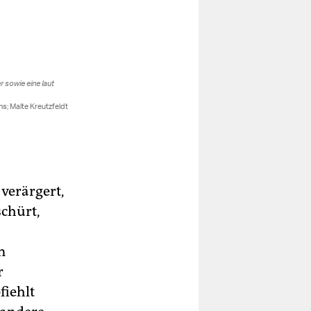
 verärgert,
chürt,
m
r
fiehlt