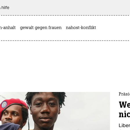
 hilfe
n-anhalt
gewalt gegen frauen
nahost-konflikt
Präsi
We
ni
Libe