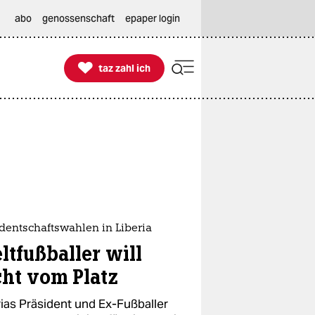
abo
genossenschaft
epaper login

taz zahl ich
taz zahl ich
dentschaftswahlen in Liberia
ltfußballer will
cht vom Platz
rias Präsident und Ex-Fußballer