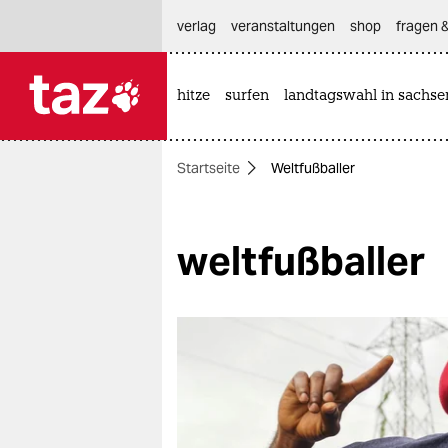
hautnavigation anspringen
hauptinhalt anspringen
footer anspringen
verlag
veranstaltungen
shop
fragen &
hitze
surfen
landtagswahl in sachse

taz zahl ich
taz zahl ich
Startseite
Weltfußballer
themen
politik
weltfußballer
öko
gesellschaft
kultur
sport