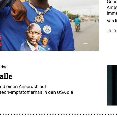
Geor
Amtsz
imme
Von
K
10.10
rise
alle
nd einen Anspruch auf
ech-Impfstoff erhält in den USA die