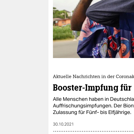
berlin
nord
wahrheit
verlag
verlag
veranstaltungen
shop
Aktuelle Nachrichten in der Coronak
Booster-Impfung für 
fragen & hilfe
Alle Menschen haben in Deutschla
unterstützen
Auffrischungsimpfungen. Der Biont
abo
Zulassung für Fünf- bis Elfjährige.
genossenschaft
30.10.2021