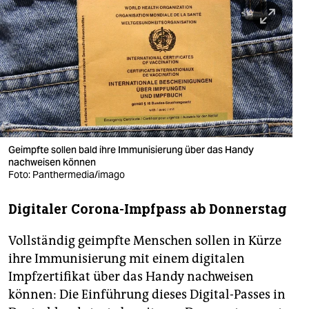
berlin
nord
wahrheit
verlag
verlag
veranstaltungen
Geimpfte sollen bald ihre Immunisierung über das Handy
nachweisen können
shop
Foto: Panthermedia/imago
fragen & hilfe
Digitaler Corona-Impfpass ab Donnerstag
unterstützen
Vollständig geimpfte Menschen sollen in Kürze
abo
ihre Immunisierung mit einem digitalen
Impfzertifikat über das Handy nachweisen
genossenschaft
können: Die Einführung dieses Digital-Passes in