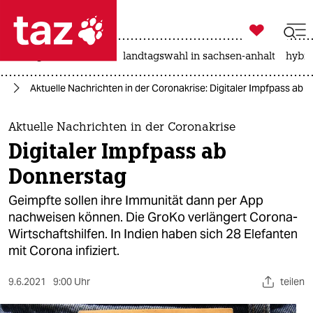

taz zahl ich
niedrigwasser
rente
landtagswahl in sachsen-anhalt
hybri

taz zahl ich
24
Aktuelle Nachrichten in der Coronakrise: Digitaler Impfpass ab 
taz zahl ich
themen
Aktuelle Nachrichten in der Coronakrise
Digitaler Impfpass ab
politik
Donnerstag
öko
Geimpfte sollen ihre Immunität dann per App
nachweisen können. Die GroKo verlängert Corona-
gesellschaft
Wirtschaftshilfen. In Indien haben sich 28 Elefanten
mit Corona infiziert.
kultur
sport
9.6.2021
9:00 Uhr
teilen