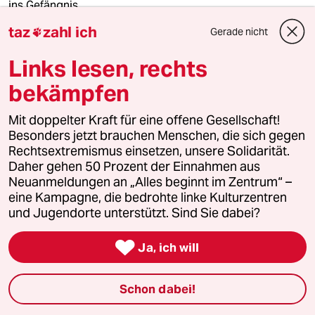
ins Gefängnis.
Von
Joachim F. Tornau
taz
zahl ich
Gerade nicht

20.6.2026
Links lesen, rechts
bekämpfen
mehr zum Thema coronavirus
Mit doppelter Kraft für eine offene Gesellschaft!
Besonders jetzt brauchen Menschen, die sich gegen
Rechtsextremismus einsetzen, unsere Solidarität.
Daher gehen 50 Prozent der Einnahmen aus
Neuanmeldungen an „Alles beginnt im Zentrum“ –
eine Kampagne, die bedrohte linke Kulturzentren
und Jugendorte unterstützt. Sind Sie dabei?

Ja, ich will
Schon dabei!