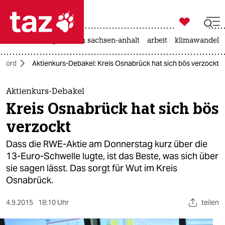

taz zahl ich
hitze
landtagswahl in sachsen-anhalt
arbeit
klimawandel

taz zahl ich
Nord
Aktienkurs-Debakel: Kreis Osnabrück hat sich bös verzockt
taz zahl ich
themen
Aktienkurs-Debakel
Kreis Osnabrück hat sich bös
politik
verzockt
öko
Dass die RWE-Aktie am Donnerstag kurz über die
13-Euro-Schwelle lugte, ist das Beste, was sich über
gesellschaft
sie sagen lässt. Das sorgt für Wut im Kreis
Osnabrück.
kultur
sport
4.9.2015
18:10 Uhr
teilen