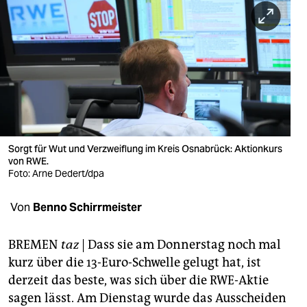
berlin
nord
wahrheit
verlag
verlag
veranstaltungen
Sorgt für Wut und Verzweiflung im Kreis Osnabrück: Aktionkurs
von RWE.
shop
Foto: Arne Dedert/dpa
fragen & hilfe
Von
Benno Schirrmeister
unterstützen
BREMEN
taz
| Dass sie am Donnerstag noch mal
abo
kurz über die 13-Euro-Schwelle gelugt hat, ist
derzeit das beste, was sich über die RWE-Aktie
genossenschaft
sagen lässt. Am Dienstag wurde das Ausscheiden