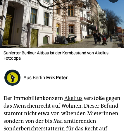
berlin
nord
wahrheit
verlag
verlag
Sanierter Berliner Altbau ist der Kernbestand von Akelius
Foto: dpa
veranstaltungen
shop
Aus Berlin
Erik Peter
fragen & hilfe
unterstützen
Der Immobilienkonzern
Akelius
verstoße gegen
das Menschenrecht auf Wohnen. Dieser Befund
abo
stammt nicht etwa von wütenden MieterInnen,
genossenschaft
sondern von der bis Mai amtierenden
Sonderberichterstatterin für das Recht auf