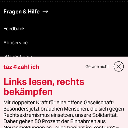
Fragen & Hilfe
Feedback
Aboservice
ePaper Login
taz
zahl ich
Gerade nicht

Downloads für Abonnierende
Links lesen, rechts
bekämpfen
© 2026 taz Verlags und Vertriebs GmbH
Mit doppelter Kraft für eine offene Gesellschaft!
Alle Rechte vorbehalten. Bei rechtlichen Fragen oder für Genehmigungen
wenden Sie sich bitte an
lizenzen@taz.de
Besonders jetzt brauchen Menschen, die sich gegen
Rechtsextremismus einsetzen, unsere Solidarität.
Daher gehen 50 Prozent der Einnahmen aus
Feedback
Redaktionsstatut
Kommune-Richtlinien
KI-
Neuanmeldungen an „Alles beginnt im Zentrum“ –