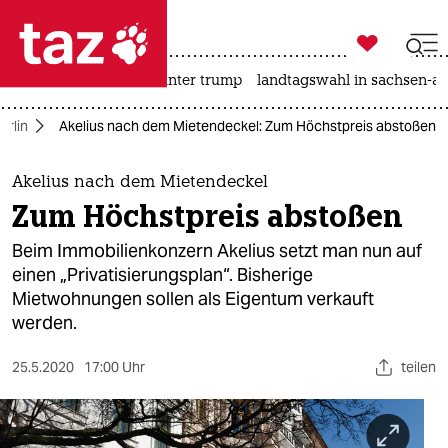

taz zahl ich
nahost-konflikt
usa unter trump
landtagswahl in sachsen-an

taz zahl ich
erlin
Akelius nach dem Mietendeckel: Zum Höchstpreis abstoßen
taz zahl ich
themen
Akelius nach dem Mietendeckel
Zum Höchstpreis abstoßen
politik
Beim Immobilienkonzern Akelius setzt man nun auf
öko
einen „Privatisierungsplan“. Bisherige
Mietwohnungen sollen als Eigentum verkauft
gesellschaft
werden.
kultur
25.5.2020
17:00 Uhr
teilen
sport