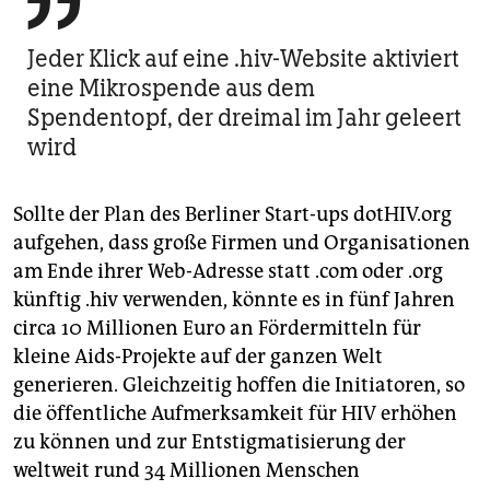

berlin
nord
Jeder Klick auf eine .hiv-Website aktiviert
eine Mikrospende aus dem
wahrheit
Spendentopf, der dreimal im Jahr geleert
wird
verlag
verlag
Sollte der Plan des Berliner Start-ups dotHIV.org
veranstaltungen
aufgehen, dass große Firmen und Organisationen
am Ende ihrer Web-Adresse statt .com oder .org
shop
künftig .hiv verwenden, könnte es in fünf Jahren
fragen & hilfe
circa 10 Millionen Euro an Fördermitteln für
kleine Aids-Projekte auf der ganzen Welt
unterstützen
generieren. Gleichzeitig hoffen die Initiatoren, so
abo
die öffentliche Aufmerksamkeit für HIV erhöhen
zu können und zur Entstigmatisierung der
genossenschaft
weltweit rund 34 Millionen Menschen