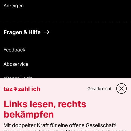
Anzeigen
Fragen & Hilfe
Feedback
Aboservice
ePaper Login
taz
zahl ich
Gerade nicht

Downloads für Abonnierende
Links lesen, rechts
bekämpfen
© 2026 taz Verlags und Vertriebs GmbH
Mit doppelter Kraft für eine offene Gesellschaft!
Alle Rechte vorbehalten. Bei rechtlichen Fragen oder für Genehmigungen
wenden Sie sich bitte an
lizenzen@taz.de