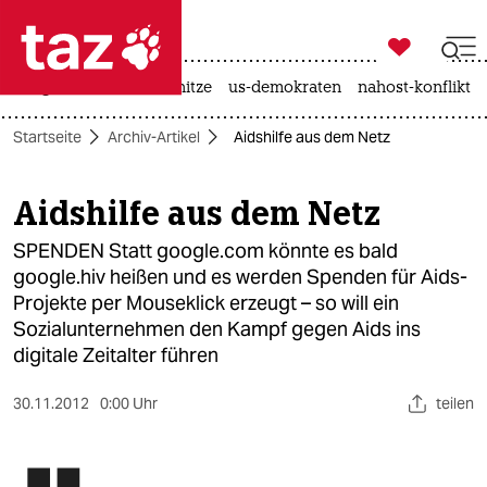

taz zahl ich
krieg in der ukraine
hitze
us-demokraten
nahost-konflikt

taz zahl ich
Startseite
Archiv-Artikel
Aidshilfe aus dem Netz
taz zahl ich
themen
Aidshilfe aus dem Netz
politik
SPENDEN Statt google.com könnte es bald
google.hiv heißen und es werden Spenden für Aids-
öko
Projekte per Mouseklick erzeugt – so will ein
Sozialunternehmen den Kampf gegen Aids ins
gesellschaft
digitale Zeitalter führen
kultur
30.11.2012
0:00 Uhr
teilen
sport