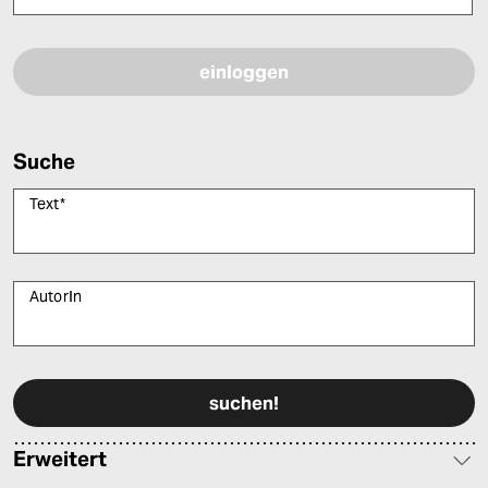
Bitte füllen Sie alle Pflichtfelder (*) aus, um fortfahren zu können.
Suche
Text
*
AutorIn
Bitte füllen Sie alle Pflichtfelder (*) aus, um fortfahren zu können.
Erweitert