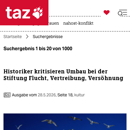

taz zahl ich
hitze
gewalt gegen frauen
nahost-konflikt

taz zahl ich
Startseite
Suchergebnisse
taz zahl ich
Suchergebnis 1 bis 20 von 1000
themen
politik
Historiker kritisieren Umbau bei der
Stiftung Flucht, Vertreibung, Versöhnung
öko
gesellschaft
Ausgabe vom
28.5.2026
,
Seite 18,
kultur
kultur
sport