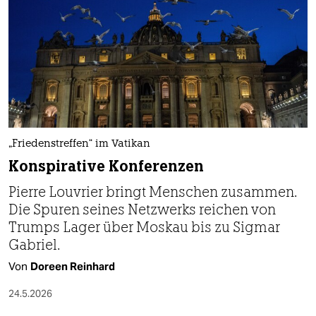
berlin
nord
wahrheit
verlag
verlag
„Friedenstreffen“ im Vatikan
veranstaltungen
Konspirative Konferenzen
shop
Pierre Louvrier bringt Menschen zusammen.
fragen & hilfe
Die Spuren seines Netzwerks reichen von
Trumps Lager über Moskau bis zu Sigmar
unterstützen
Gabriel.
abo
Von
Doreen Reinhard
genossenschaft
24.5.2026