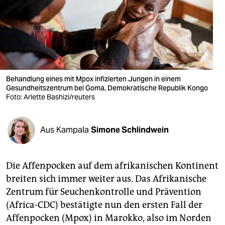
berlin
nord
wahrheit
verlag
Behandlung eines mit Mpox infizierten Jungen in einem
Gesundheitszentrum bei Goma, Demokratische Republik Kongo
verlag
Foto: Arlette Bashizi/reuters
veranstaltungen
shop
Aus Kampala
Simone Schlindwein
fragen & hilfe
Die Affenpocken auf dem afrikanischen Kontinent
unterstützen
breiten sich immer weiter aus. Das Afrikanische
abo
Zentrum für Seuchenkontrolle und Prävention
(Africa-CDC) bestätigte nun den ersten Fall der
genossenschaft
Affenpocken (Mpox) in Marokko, also im Norden