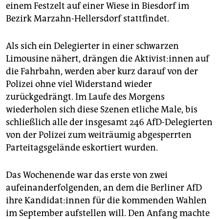
epaper login
einem Festzelt auf einer Wiese in Biesdorf im
Bezirk Marzahn-Hellersdorf stattfindet.
Als sich ein Delegierter in einer schwarzen
Limousine nähert, drängen die Ak­ti­vis­t:in­nen auf
die Fahrbahn, werden aber kurz darauf von der
Polizei ohne viel Widerstand wieder
zurückgedrängt. Im Laufe des Morgens
wiederholen sich diese Szenen etliche Male, bis
schließlich alle der insgesamt 246 AfD-Delegierten
von der Polizei zum weiträumig abgesperrten
Parteitagsgelände eskortiert wurden.
Das Wochenende war das erste von zwei
aufeinanderfolgenden, an dem die Berliner AfD
ihre Kan­di­da­t:in­nen für die kommenden Wahlen
im September aufstellen will. Den Anfang machte