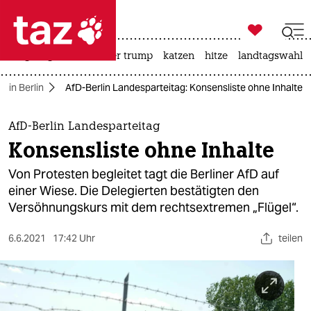

taz zahl ich
bergsteigen
usa unter trump
katzen
hitze
landtagswahl i

taz zahl ich
D in Berlin
AfD-Berlin Landesparteitag: Konsensliste ohne Inhalte
taz zahl ich
themen
AfD-Berlin Landesparteitag
Konsensliste ohne Inhalte
politik
Von Protesten begleitet tagt die Berliner AfD auf
öko
einer Wiese. Die Delegierten bestätigten den
Versöhnungskurs mit dem rechtsextremen „Flügel“.
gesellschaft
6.6.2021
17:42 Uhr
teilen
kultur
sport