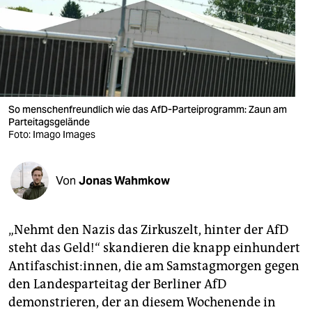
berlin
nord
wahrheit
verlag
So menschenfreundlich wie das AfD-Parteiprogramm: Zaun am
verlag
Parteitagsgelände
Foto: Imago Images
veranstaltungen
shop
Von
Jonas Wahmkow
fragen & hilfe
„Nehmt den Nazis das Zirkuszelt, hinter der AfD
unterstützen
steht das Geld!“ skandieren die knapp einhundert
abo
Antifaschist:innen, die am Samstagmorgen gegen
den Landesparteitag der Berliner AfD
genossenschaft
demonstrieren, der an diesem Wochenende in