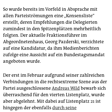
der Nähe des Elsta­werdaer Platzes in Marzahn-
Hellersdorf gefunden. Vermietet wird sie
So wurde bereits im Vorfeld in Absprache mit
ausgerechnet vom Land Berlin.
allen Parteiströmungen eine „Konsensliste“
erstellt, deren Empfehlungen die Delegierten
zumindest in den Spitzenplätzen mehrheitlich
folgten. Der aktuelle Fraktionsführer im
Abgeordnetenhaus, Georg Pazderski, verzichtete
auf eine Kandidatur, da ihm Medienberichten
zufolge eine Aussicht auf ein Bundestagsmandat
angeboten wurde.
Der erst im Februar aufgrund seiner zahlreichen
Verbindungen in die rechtsextreme Szene aus der
Partei ausgeschlossene
Andreas Wild
bewarb sich
überraschend für den vierten Listenplatz, wurde
aber abgelehnt. Mit dabei auf Listenplatz 21 ist
hingegen der ebenfalls
durch seine