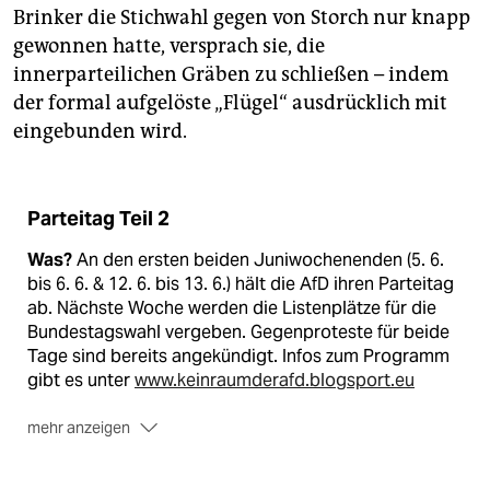
Brinker die Stichwahl gegen von Storch nur knapp
gewonnen hatte, versprach sie, die
innerparteilichen Gräben zu schließen – indem
der formal aufgelöste „Flügel“ ausdrücklich mit
eingebunden wird.
Parteitag Teil 2
Was?
An den ersten beiden Juniwochenenden (5. 6.
bis 6. 6. & 12. 6. bis 13. 6.) hält die AfD ihren Parteitag
ab. Nächste Woche werden die Listenplätze für die
Bundestagswahl vergeben. Gegenproteste für beide
Tage sind bereits angekündigt. Infos zum Programm
gibt es unter
www.keinraumderafd.blogsport.eu
mehr anzeigen
Wo?
Nach jahrelanger vergeblicher Raumsuche hat
die Partei eine Brachfläche an der Hal­toner Straße in