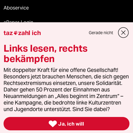
Aboservice
ePaper Login
taz
zahl ich
Gerade nicht

Downloads für Abonnierende
Links lesen, rechts
bekämpfen
© 2026 taz Verlags und Vertriebs GmbH
Alle Rechte vorbehalten. Bei rechtlichen Fragen oder für Genehmigungen
Mit doppelter Kraft für eine offene Gesellschaft!
wenden Sie sich bitte an
lizenzen@taz.de
Besonders jetzt brauchen Menschen, die sich gegen
Rechtsextremismus einsetzen, unsere Solidarität.
Daher gehen 50 Prozent der Einnahmen aus
Feedback
Redaktionsstatut
Kommune-Richtlinien
KI-
Neuanmeldungen an „Alles beginnt im Zentrum“ –
eine Kampagne, die bedrohte linke Kulturzentren
Leitlinie
Informant
Datenschutz
Impressum
AGB
und Jugendorte unterstützt. Sind Sie dabei?
Seitenwende
Einwilligungen widerrufen (Ads)

Ja, ich will