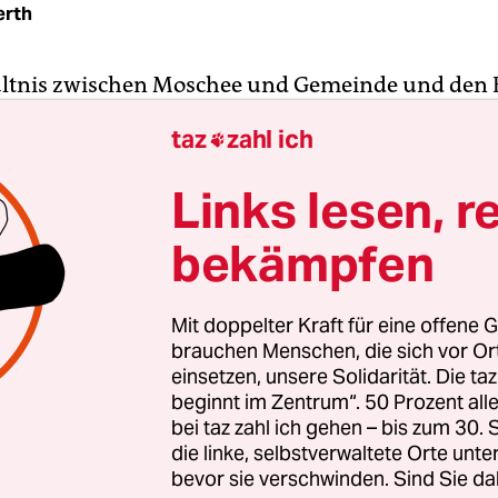
erth
ltnis zwischen Moschee und Gemeinde und den 
ätte nicht besser sein können. Wir rannten mit a
taz
zahl ich

tets offene Türen ein. Die Medien zeigten sich an
 ernsthaft interessiert und waren stets offen für
Links lesen, r
nen über den Islam und aus der Welt des Islam.“
bekämpfen
ichten sind leider nicht aktuell. Ein Berliner Mu
ie in den 50er Jahren: Mohammed Aman Hobohm,
Mit doppelter Kraft für eine offene G
n der ältesten deutschen Moschee, die seit 1927 i
brauchen Menschen, die sich vor O
f steht. Hobohm, der 1939 zum Islam konvertier
einsetzen, unsere Solidarität. Die ta
beginnt im Zentrum“. 50 Prozent a
Vornamen Herbert hieß, war später Wirtschafts- 
bei taz zahl ich gehen – bis zum 30
ché in deutschen Botschaften in London und Riad
die linke, selbstverwaltete Orte unte
zender des Zentralrats der Muslime in Deutschlan
bevor sie verschwinden. Sind Sie da