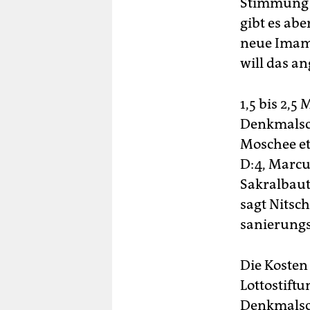
Stimmung v
gibt es abe
neue Imam 
will das a
1,5 bis 2,5
Denkmalsch
Moschee et
D:4, Marcus
Sakralbaut
sagt Nitsc
sanierung
Die Kosten
Lottostift
Denkmalsch