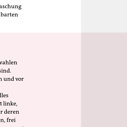
Waschung
hbarten
wahlen
sind.
h und vor
lles
 linke,
ür deren
n, frei