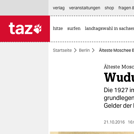
hautnavigation anspringen
hauptinhalt anspringen
footer anspringen
verlag
veranstaltungen
shop
fragen &
hitze
surfen
landtagswahl in sachse

taz zahl ich
taz zahl ich
Startseite
Berlin
Älteste Moschee Be
themen
politik
Älteste Mosc
Wudu
öko
Die 1927 i
gesellschaft
grundlegen
Gelder der 
kultur
sport
21.10.2016
16: