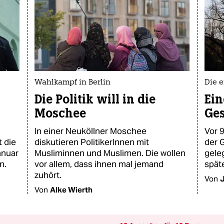
Wahlkampf in Berlin
Die 
Die Politik will in die
Ein
Moschee
Ges
In einer Neuköllner Moschee
Vor 
t die
diskutieren PolitikerInnen mit
der 
anuar
Musliminnen und Muslimen. Die wollen
geleg
n.
vor allem, dass ihnen mal jemand
spät
zuhört.
Von
Von
Alke Wierth