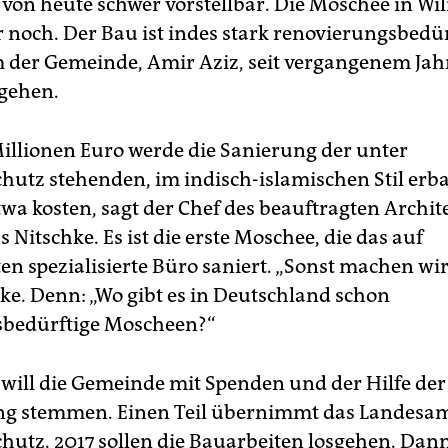
on heute schwer vorstellbar. Die Moschee in Wi
r noch. Der Bau ist indes stark renovierungsbedür
der Gemeinde, Amir Aziz, seit vergangenem Jah
ngehen.
 Millionen Euro werde die Sanierung der unter
utz stehenden, im indisch-islamischen Stil erb
wa kosten, sagt der Chef des beauftragten Archi
 Nitschke. Es ist die erste Moschee, die das auf
en spezialisierte Büro saniert. „Sonst machen wir
hke. Denn: „Wo gibt es in Deutschland schon
sbedürftige Moscheen?“
 will die Gemeinde mit Spenden und der Hilfe der
ung stemmen. Einen Teil übernimmt das Landesam
utz. 2017 sollen die Bauarbeiten losgehen. Dan