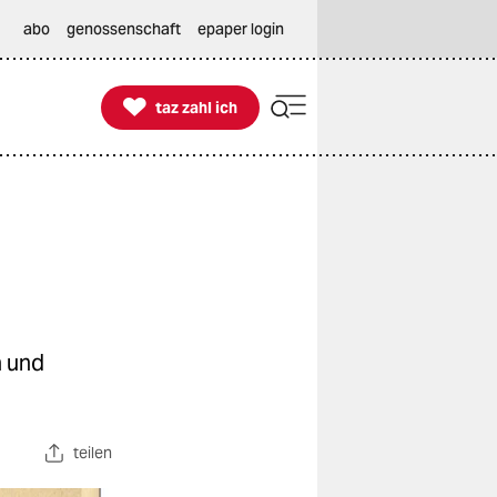
abo
genossenschaft
epaper login

taz zahl ich
taz zahl ich
n und
teilen