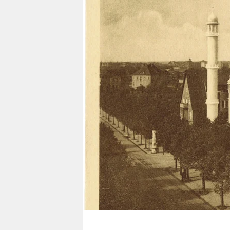
berlin
nord
wahrheit
verlag
verlag
veranstaltungen
shop
fragen & hilfe
unterstützen
abo
genossenschaft