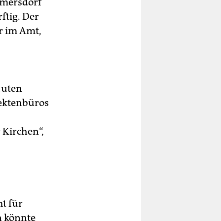
lmersdorf
ftig. Der
r im Amt,
auten
tektenbüros
 Kirchen“,
t für
n könnte