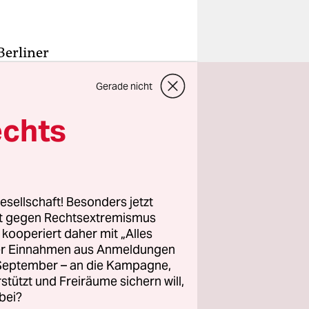
Berliner
llen
Gerade nicht
 unseren
echts
slim
 damals
esellschaft! Besonders jetzt
n
rt gegen Rechtsextremismus
te und
z kooperiert daher mit „Alles
ller Einnahmen aus Anmeldungen
und
. September – an die Kampagne,
 sowie
rstützt und Freiräume sichern will,
d. Er starb
bei?