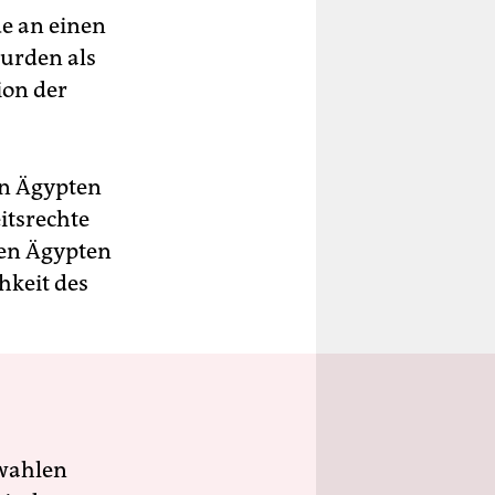
de an einen
urden als
ion der
in Ägypten
eitsrechte
uen Ägypten
hkeit des
wahlen