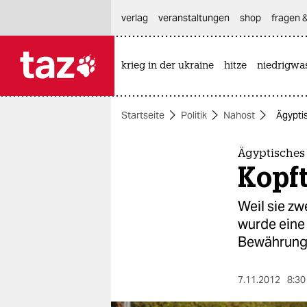
hautnavigation anspringen
hauptinhalt anspringen
footer anspringen
verlag
veranstaltungen
shop
fragen &
krieg in der ukraine
hitze
niedrigwa

taz zahl ich
taz zahl ich
Startseite
Politik
Nahost
Ägyptis
themen
politik
Ägyptisches 
Kopft
öko
Weil sie zw
gesellschaft
wurde eine 
Bewährung v
kultur
sport
7.11.2012
8:30