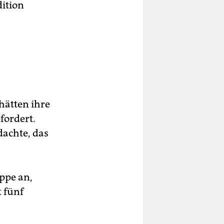
ition
hätten ihre
fordert.
dachte, das
ppe an,
t fünf