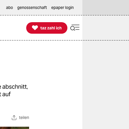
abo
genossenschaft
epaper login

taz zahl ich
taz zahl ich
 abschnitt,
t auf
teilen