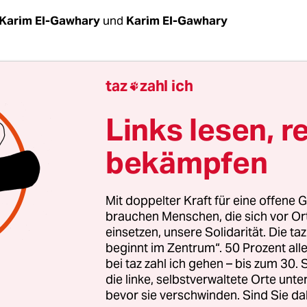
Karim El-Gawhary
und
Karim El-Gawhary
| Zu sechs Monaten Gefängnis auf Bewährung ver
taz
zahl ich

g ein Gericht in südlichen Oberägypten eine Lehr
erinnen die Haare abgeschnitten hatte. Sie wollte
Links lesen, r
ährigen Mädchen dafür bestrafen, dass sie kein K
bekämpfen
tten. Die Eltern der Kinder stellten daraufhin ei
e gegen die Pädagogin. Der Vorfall ereignete sich
der Provinz Luxor.
Mit doppelter Kraft für eine offene G
brauchen Menschen, die sich vor O
einsetzen, unsere Solidarität. Die ta
alles als Spaß, als ich ihnen sagte, ich würde ihr
beginnt im Zentrum“. 50 Prozent a
, wenn sie kein Kopftuch tragen“, erklärte die Le
bei taz zahl ich gehen – bis zum 30
nschaften Abu Bakar Kilany. Die beiden Mädch
die linke, selbstverwaltete Orte unte
bevor sie verschwinden. Sind Sie da
en in der Klasse ohne Kopfbedeckung.