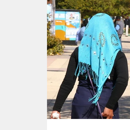
berlin
nord
wahrheit
verlag
verlag
veranstaltungen
shop
fragen & hilfe
unterstützen
abo
genossenschaft