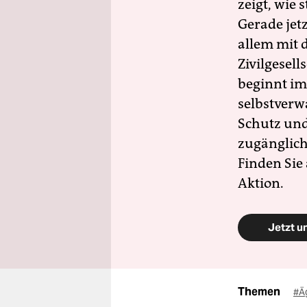
zeigt, wie
Gerade jet
allem mit d
Zivilgesell
beginnt im
selbstverw
Schutz und 
zugänglich
Finden Sie
Aktion.
Jetzt u
Themen
#Ä