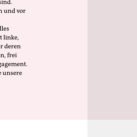
sind.
h und vor
lles
 linke,
ür deren
n, frei
ngagement.
e unsere