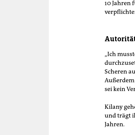
10 Jahren 
verpflichte
Autoritä
„Ich musst
durchzusetz
Scheren au
Außerdem h
sei kein Ve
Kilany geh
und trägt i
Jahren.