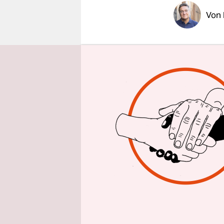
epaper login
Von
KAIRO
taz
am Diensta
zwei Schül
beiden 12j
getragen ha
Strafanzeig
Schule in 
„Es begann 
abschneiden
Naturwisse
die einzig