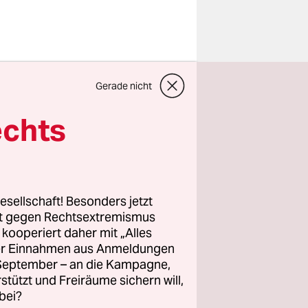
urteilte
Gerade nicht
erin, die
 damit die
echts
opftuch
ne
 an einer
esellschaft! Besonders jetzt
rt gegen Rechtsextremismus
z kooperiert daher mit „Alles
e Haare
ller Einnahmen aus Anmeldungen
hrerin für
. September – an die Kampagne,
en waren
rstützt und Freiräume sichern will,
bei?