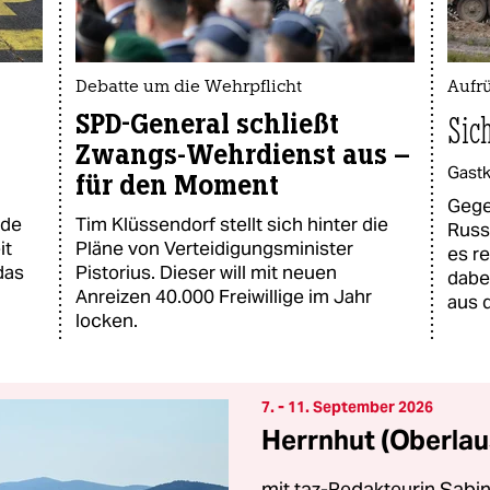
Debatte um die Wehrpflicht
Aufr
SPD-General schließt
Sic
Zwangs-Wehrdienst aus –
Gast
für den Moment
Gege
nde
Tim Klüssendorf stellt sich hinter die
Russ
it
Pläne von Verteidigungsminister
es r
das
Pistorius. Dieser will mit neuen
dabei
Anreizen 40.000 Freiwillige im Jahr
aus 
locken.
7. - 11. September 2026
Herrnhut (Oberlau
mit taz-Redakteurin Sabin