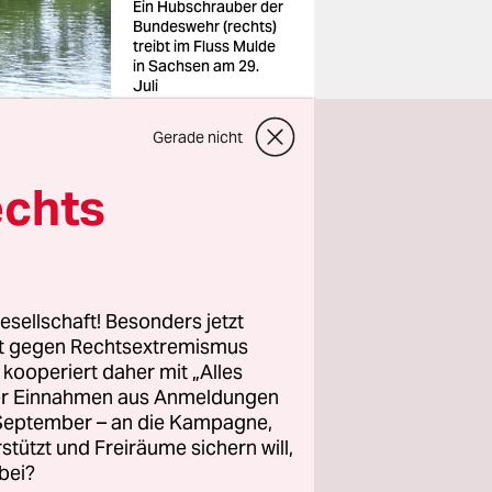
Ein Hubschrauber der
Bundeswehr (rechts)
treibt im Fluss Mulde
in Sachsen am 29.
Juli
Foto: Sören
Müller/dpa
Gerade nicht
echts
mma in
rin der
tte die
esellschaft! Besonders jetzt
rt gegen Rechtsextremismus
ischen
z kooperiert daher mit „Alles
 des
ller Einnahmen aus Anmeldungen
 gegen
. September – an die Kampagne,
rstützt und Freiräume sichern will,
bei?