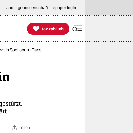
abo
genossenschaft
epaper login

taz zahl ich
taz zahl ich
zt in Sachsen in Fluss
in
gestürzt.
rt.
teilen