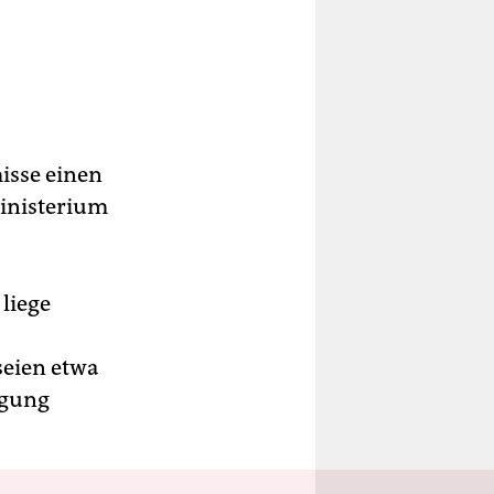
isse einen
inisterium
liege
seien etwa
rgung