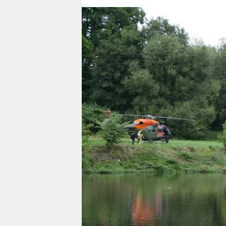
berlin
nord
wahrheit
verlag
verlag
veranstaltungen
shop
fragen & hilfe
unterstützen
abo
genossenschaft