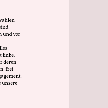
wahlen
sind.
h und vor
lles
 linke,
ür deren
n, frei
ngagement.
e unsere