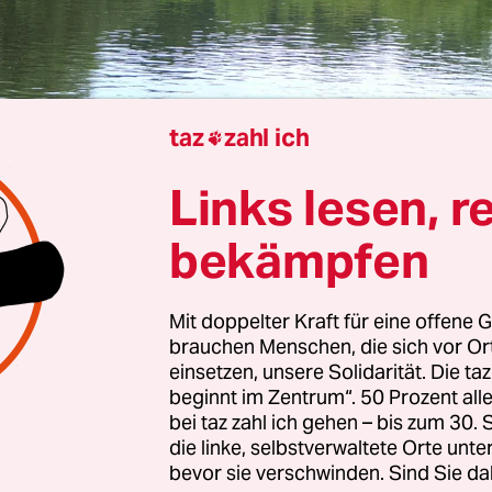
taz
zahl ich

Links lesen, r
Helikopter der Bundeswehr ist in der Nähe von
Gri
 einen Fluss gestürzt. Das bestätigte eine Spreche
bekämpfen
pzig. Zu Opfern ist bisher nichts bekannt. Zuvor ha
olkszeitung
berichtet.
Mit doppelter Kraft für eine offene G
brauchen Menschen, die sich vor O
rauber sei nach Angaben der Flugsicherung zw
einsetzen, unsere Solidarität. Die ta
und 10.30 Uhr verschwunden, sagte ein Sprecher
beginnt im Zentrum“. 50 Prozent a
wehrverbands Landkreis Leipzig. Paddler hätten
bei taz zahl ich gehen – bis zum 30
die linke, selbstverwaltete Orte unte
 Trümmer im Fluss Mulde gefunden.
bevor sie verschwinden. Sind Sie da