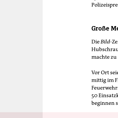
Polizeispre
Große Me
Die
Bild
-Ze
Hubschrau
machte zu 
Vor Ort se
mittig im F
Feuerwehrs
50 Einsatz
beginnen s