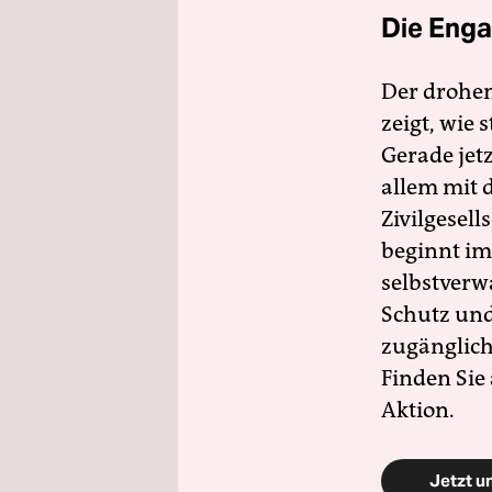
Die Enga
Der drohe
zeigt, wie
Gerade jet
allem mit d
Zivilgesell
beginnt im
selbstverw
Schutz und 
zugänglich
Finden Sie
Aktion.
Jetzt u