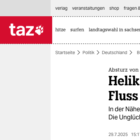
hautnavigation anspringen
hauptinhalt anspringen
footer anspringen
verlag
veranstaltungen
shop
fragen &
hitze
surfen
landtagswahl in sachse

taz zahl ich
taz zahl ich
Startseite
Politik
Deutschland
B
themen
politik
Absturz vo
Helik
öko
Fluss
gesellschaft
In der Nähe
kultur
Die Unglück
sport
29.7.2025
15:1