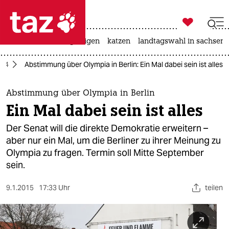

taz zahl ich
ceuta
hitze
bergsteigen
katzen
landtagswahl in sachsen-

taz zahl ich
024
Abstimmung über Olympia in Berlin: Ein Mal dabei sein ist alles
taz zahl ich
themen
Abstimmung über Olympia in Berlin
Ein Mal dabei sein ist alles
politik
Der Senat will die direkte Demokratie erweitern –
öko
aber nur ein Mal, um die Berliner zu ihrer Meinung zu
Olympia zu fragen. Termin soll Mitte September
gesellschaft
sein.
kultur
9.1.2015
17:33 Uhr
teilen
sport