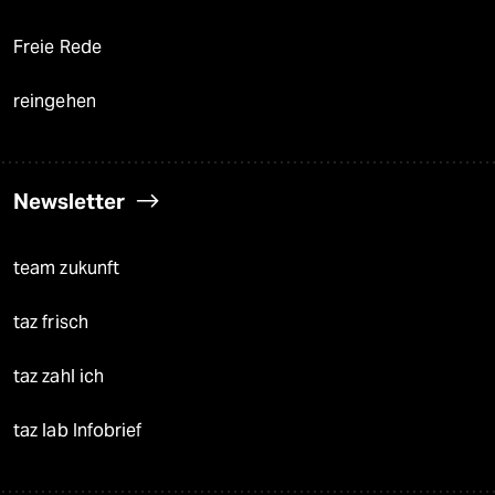
Freie Rede
reingehen
Newsletter
team zukunft
taz frisch
taz zahl ich
taz lab Infobrief