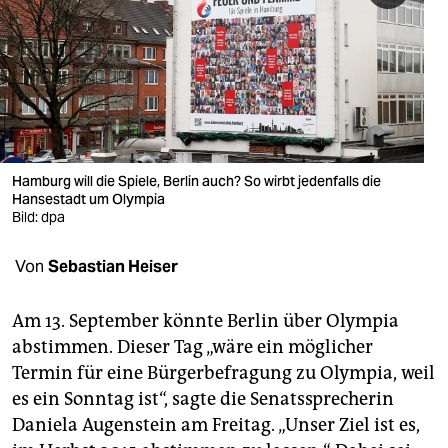
berlin
nord
wahrheit
verlag
verlag
Hamburg will die Spiele, Berlin auch? So wirbt jedenfalls die
Hansestadt um Olympia
veranstaltungen
Bild: dpa
shop
Von
Sebastian Heiser
fragen & hilfe
Am 13. September könnte Berlin über Olympia
unterstützen
abstimmen. Dieser Tag „wäre ein möglicher
Termin für eine Bürgerbefragung zu Olympia, weil
abo
es ein Sonntag ist“, sagte die Senatssprecherin
genossenschaft
Daniela Augenstein am Freitag. „Unser Ziel ist es,