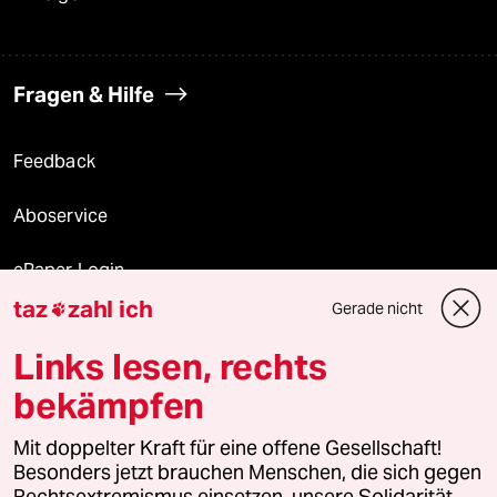
Fragen & Hilfe
Feedback
Aboservice
ePaper Login
taz
zahl ich
Gerade nicht

Downloads für Abonnierende
Links lesen, rechts
bekämpfen
© 2026 taz Verlags und Vertriebs GmbH
Mit doppelter Kraft für eine offene Gesellschaft!
Alle Rechte vorbehalten. Bei rechtlichen Fragen oder für Genehmigungen
wenden Sie sich bitte an
lizenzen@taz.de
Besonders jetzt brauchen Menschen, die sich gegen