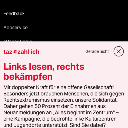
Feedback
Aboservice
ePaper Login
taz
zahl ich
Gerade nicht

Downloads für Abonnierende
Links lesen, rechts
bekämpfen
© 2026 taz Verlags und Vertriebs GmbH
Mit doppelter Kraft für eine offene Gesellschaft!
Alle Rechte vorbehalten. Bei rechtlichen Fragen oder für Genehmigungen
wenden Sie sich bitte an
lizenzen@taz.de
Besonders jetzt brauchen Menschen, die sich gegen
Rechtsextremismus einsetzen, unsere Solidarität.
Daher gehen 50 Prozent der Einnahmen aus
Feedback
Redaktionsstatut
Kommune-Richtlinien
KI-
Neuanmeldungen an „Alles beginnt im Zentrum“ –
eine Kampagne, die bedrohte linke Kulturzentren
Leitlinie
Informant
Datenschutz
Impressum
AGB
und Jugendorte unterstützt. Sind Sie dabei?