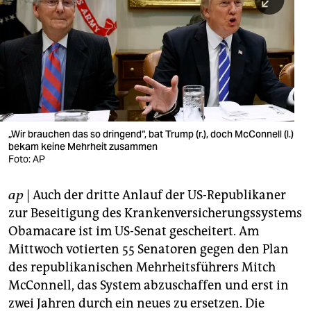
berlin
nord
wahrheit
verlag
verlag
„Wir brauchen das so dringend“, bat Trump (r.), doch McConnell (l.)
bekam keine Mehrheit zusammen
veranstaltungen
Foto: AP
shop
ap
| Auch der dritte Anlauf der US-Republikaner
fragen & hilfe
zur Beseitigung des Krankenversicherungssystems
unterstützen
Obamacare ist im US-Senat gescheitert. Am
Mittwoch votierten 55 Senatoren gegen den Plan
abo
des republikanischen Mehrheitsführers Mitch
McConnell, das System abzuschaffen und erst in
genossenschaft
zwei Jahren durch ein neues zu ersetzen. Die