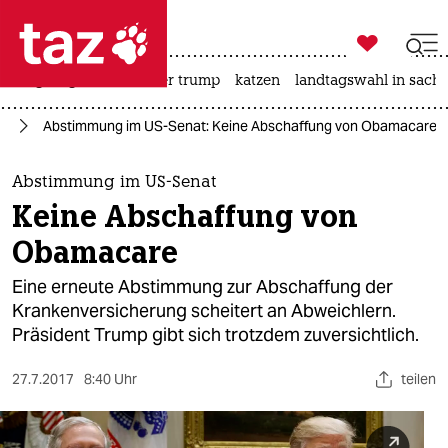

taz zahl ich
bergsteigen
usa unter trump
katzen
landtagswahl in sachs

taz zahl ich
ka
Abstimmung im US-Senat: Keine Abschaffung von Obamacare
taz zahl ich
themen
Abstimmung im US-Senat
Keine Abschaffung von
politik
Obamacare
öko
Eine erneute Abstimmung zur Abschaffung der
Krankenversicherung scheitert an Abweichlern.
gesellschaft
Präsident Trump gibt sich trotzdem zuversichtlich.
kultur
27.7.2017
8:40 Uhr
teilen
sport