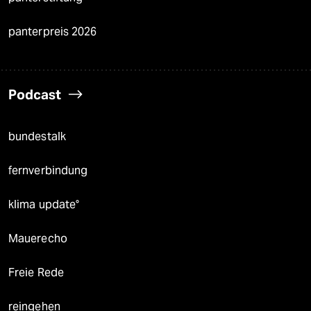
panterpreis 2026
Podcast
bundestalk
fernverbindung
klima update°
Mauerecho
Freie Rede
reingehen