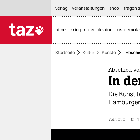
hautnavigation anspringen
hauptinhalt anspringen
footer anspringen
verlag
veranstaltungen
shop
fragen &
hitze
krieg in der ukraine
us-demokr

taz zahl ich
taz zahl ich
Startseite
Kultur
Künste
Abschi
themen
politik
Abschied vo
In d
öko
Die Kunst t
gesellschaft
Hamburger B
kultur
7.9.2020
10:11
sport