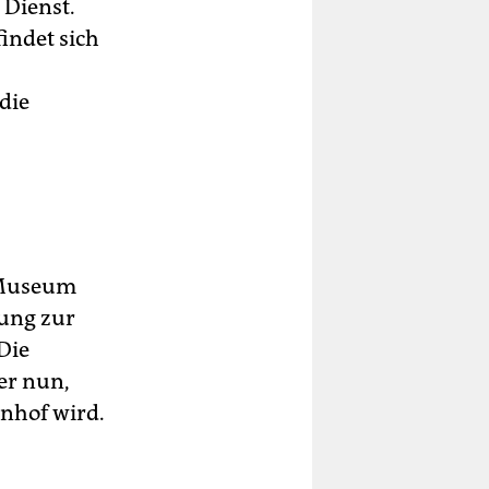
Dienst.
indet sich
die
m Museum
hung zur
Die
er nun,
hnhof wird.