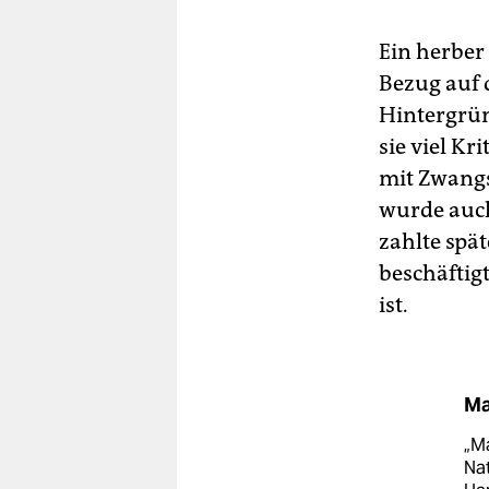
Ein herber 
Bezug auf 
Hintergrün
sie viel Kr
mit Zwangs
wurde auch
zahlte spä
beschäftig
ist.
Ma
„M
Nat