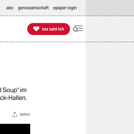
abo
genossenschaft
epaper login

taz zahl ich
taz zahl ich
l Soup“ im
ck-Hallen.
teilen