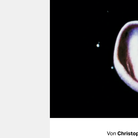
berlin
nord
wahrheit
verlag
verlag
veranstaltungen
shop
fragen & hilfe
unterstützen
abo
genossenschaft
Von
Christo