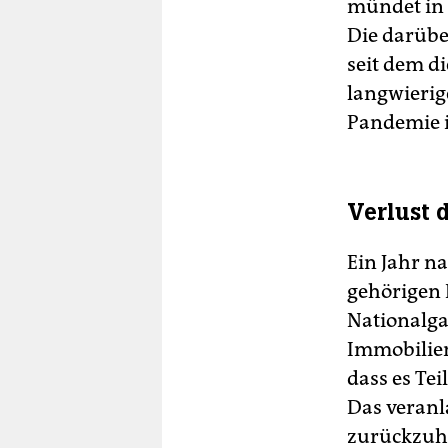
mündet in 
Die darübe
seit dem d
langwierig
Pandemie i
Verlust 
Ein Jahr n
gehörigen 
Nationalga
Immobilien
dass es Te
Das veranl
zurückzuh