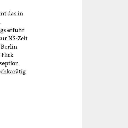
mmt das in
n
gs erfuhr
zur NS-Zeit
 Berlin
Flick
ezeption
ochkarätig