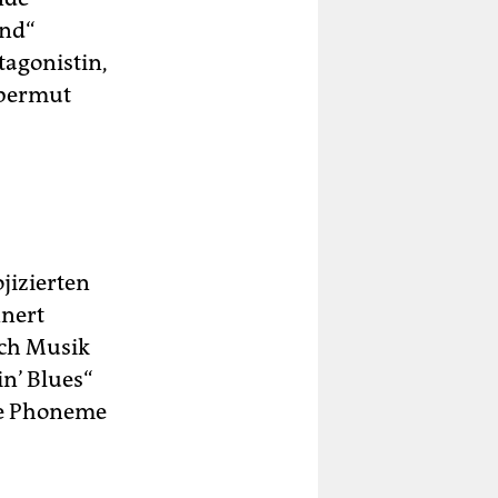
and“
tagonistin,
Übermut
jizierten
nert
uch Musik
in’ Blues“
die Phoneme