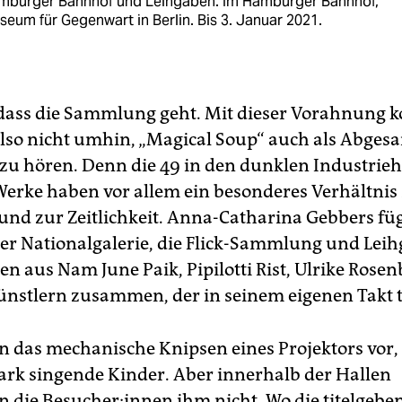
mburger Bahnhof und Leihgaben. Im Hamburger Bahnhof,
eum für Gegenwart in Berlin. Bis 3. Januar 2021.
, dass die Sammlung geht. Mit dieser Vorahnung
lso nicht umhin, „Magical Soup“ auch als Abges
 zu hören. Denn die 49 in den dunklen Industrieh
Werke haben vor allem ein besonderes Verhältnis
und zur Zeitlichkeit. Anna-Catharina Gebbers füg
er Nationalgalerie, die Flick-Sammlung und Lei
en aus Nam June Paik, Pipilotti Rist, Ulrike Rose
ünstlern zusammen, der in seinem eigenen Takt t
hn das mechanische Knipsen eines Projektors vor,
Park singende Kinder. Aber innerhalb der Hallen
die Besucher:innen ihm nicht. Wo die titelgebe