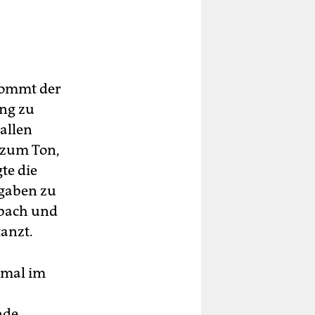
 kommt der
ang zu
allen
 zum Ton,
te die
hgaben zu
nbach und
anzt.
 mal im
nde