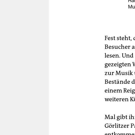
Ha
Mus
Fest steht
Besucher a
lesen. Und
gezeigten 
zur Musik 
Bestände d
einem Reig
weiteren K
Mal gibt i
Görlitzer 
entkommen 