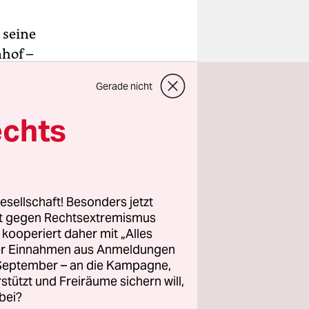
 seine
hof –
irbelt, hat
Gerade nicht
e,
eniger schön
echts
it lieferte
iche
esellschaft! Besonders jetzt
rt gegen Rechtsextremismus
z kooperiert daher mit „Alles
 nun Teile
ller Einnahmen aus Anmeldungen
che
. September – an die Kampagne,
 aus.
rstützt und Freiräume sichern will,
bei?