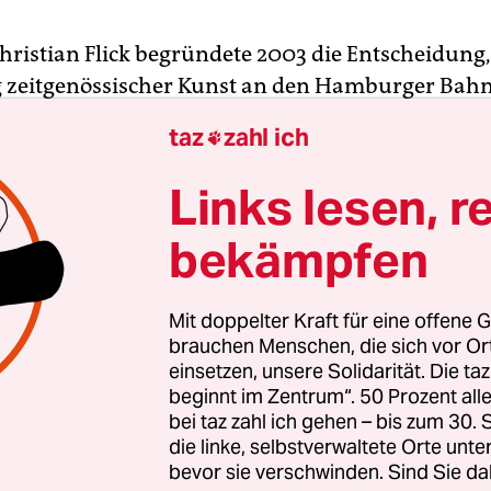
Christian Flick begründete 2003 die Entscheidung,
zeitgenössischer Kunst an den Hamburger Bahn
 Gegenwart zu bringen, so: „Berlin ist noch verw
taz
zahl ich

icht gesetzt. Insofern ist die Kunst, die ich samml
r mit dieser Stadt. Sie ist zerrissen, vernarbt, w
Links lesen, r
sant, voller Widersprüche, aber sehr intensiv.“ Dam
bekämpfen
h eine valide Beschreibung der Medien- und
ischen Kunst überhaupt. Und über deren erkleckl
mtfläche erstreckt sich auch seine Sammlung.
Mit doppelter Kraft für eine offene G
brauchen Menschen, die sich vor O
einsetzen, unsere Solidarität. Die ta
m und Kuratorin Anna-Catharina Gebbers zeigen
beginnt im Zentrum“. 50 Prozent a
 einmal in der Ausstellung „Magical Soup“. Man
bei taz zahl ich gehen – bis zum 30
das letzte Mal:
Denn was Berlin betrifft, zieht Flick
die linke, selbstverwaltete Orte unte
bevor sie verschwinden. Sind Sie da