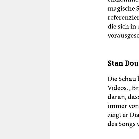
magische S
referenzier
die sich i
vorausgese
Stan Dou
Die Schau 
Videos. „B
daran, das
immer von B
zeigt er D
des Songs 