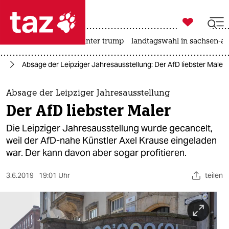

taz zahl ich
nahost-konflikt
usa unter trump
landtagswahl in sachsen-an

taz zahl ich
fD
Absage der Leipziger Jahresausstellung: Der AfD liebster Maler
taz zahl ich
themen
Absage der Leipziger Jahresausstellung
Der AfD liebster Maler
politik
Die Leipziger Jahresausstellung wurde gecancelt,
öko
weil der AfD-nahe Künstler Axel Krause eingeladen
war. Der kann davon aber sogar profitieren.
gesellschaft
3.6.2019
19:01 Uhr
teilen
kultur
sport