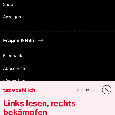
Shop
Anzeigen
Fragen & Hilfe
Feedback
Aboservice
ePaper Login
taz
zahl ich
Gerade nicht

Downloads für Abonnierende
Links lesen, rechts
bekämpfen