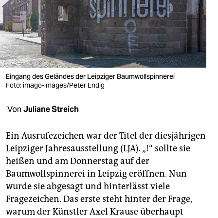
berlin
nord
wahrheit
verlag
Eingang des Geländes der Leipziger Baumwollspinnerei
verlag
Foto: imago-images/Peter Endig
veranstaltungen
Von
Juliane Streich
shop
Ein Ausrufezeichen war der Titel der diesjährigen
fragen & hilfe
Leipziger Jahresausstellung (LJA). „!“ sollte sie
heißen und am Donnerstag auf der
unterstützen
Baumwollspinnerei in Leipzig eröffnen. Nun
abo
wurde sie abgesagt und hinterlässt viele
Fragezeichen. Das erste steht hinter der Frage,
genossenschaft
warum der Künstler Axel Krause überhaupt