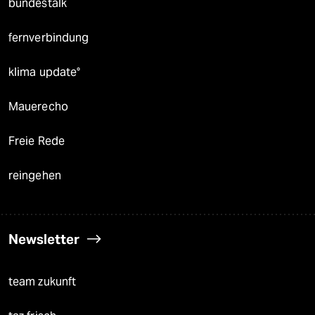
bundestalk
fernverbindung
klima update°
Mauerecho
Freie Rede
reingehen
Newsletter
team zukunft