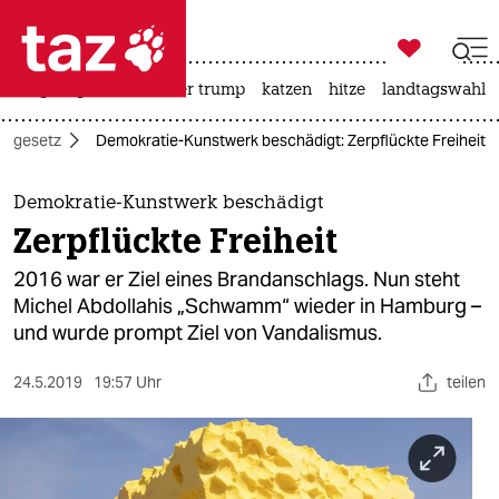

taz zahl ich
bergsteigen
usa unter trump
katzen
hitze
landtagswahl i

taz zahl ich
ndgesetz
Demokratie-Kunstwerk beschädigt: Zerpflückte Freiheit
taz zahl ich
themen
Demokratie-Kunstwerk beschädigt
Zerpflückte Freiheit
politik
2016 war er Ziel eines Brandanschlags. Nun steht
öko
Michel Abdollahis „Schwamm“ wieder in Hamburg –
und wurde prompt Ziel von Vandalismus.
gesellschaft
24.5.2019
19:57 Uhr
teilen
kultur
sport