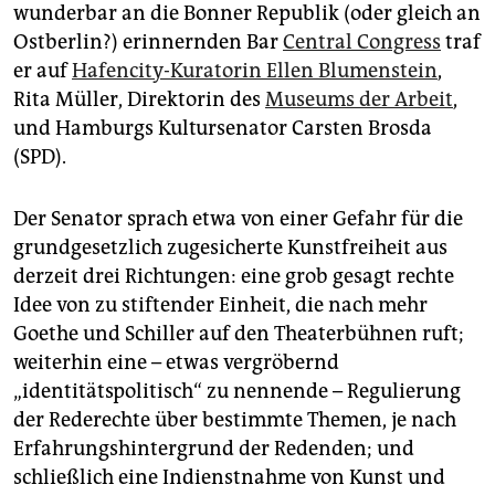
epaper login
wunderbar an die Bonner Republik (oder gleich an
Ostberlin?) erinnernden Bar
Central Congress
traf
er auf
Hafencity-Kuratorin Ellen Blumenstein
,
Rita Müller, Direktorin des
Museums der Arbeit
,
und Hamburgs Kultursenator Carsten Brosda
(SPD).
Der Senator sprach etwa von einer Gefahr für die
grundgesetzlich zugesicherte Kunstfreiheit aus
derzeit drei Richtungen: eine grob gesagt rechte
Idee von zu stiftender Einheit, die nach mehr
Goethe und Schiller auf den Theaterbühnen ruft;
weiterhin eine – etwas vergröbernd
„identitätspolitisch“ zu nennende – Regulierung
der Rederechte über bestimmte Themen, je nach
Erfahrungshintergrund der Redenden; und
schließlich eine Indienstnahme von Kunst und