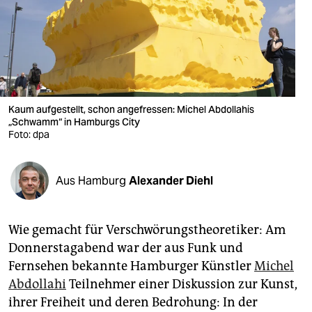
berlin
nord
wahrheit
verlag
Kaum aufgestellt, schon angefressen: Michel Abdollahis
verlag
„Schwamm“ in Hamburgs City
Foto: dpa
veranstaltungen
shop
Aus Hamburg
Alexander Diehl
fragen & hilfe
Wie gemacht für Verschwörungstheoretiker: Am
unterstützen
Donnerstagabend war der aus Funk und
abo
Fernsehen bekannte Hamburger Künstler
Michel
Abdollahi
Teilnehmer einer Diskussion zur Kunst,
genossenschaft
ihrer Freiheit und deren Bedrohung: In der