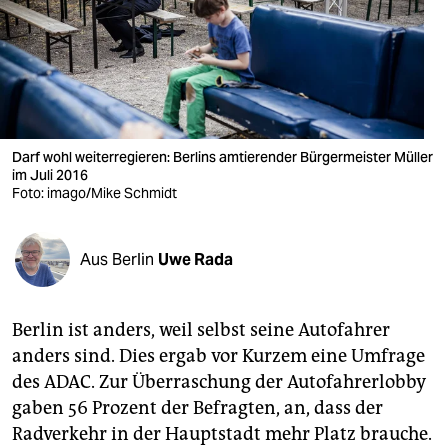
berlin
nord
wahrheit
verlag
Darf wohl weiterregieren: Berlins amtierender Bürgermeister Müller
verlag
im Juli 2016
Foto: imago/Mike Schmidt
veranstaltungen
shop
Aus Berlin
Uwe Rada
fragen & hilfe
Berlin ist anders, weil selbst seine Autofahrer
unterstützen
anders sind. Dies ergab vor Kurzem eine Umfrage
abo
des ADAC. Zur Überraschung der Autofahrerlobby
gaben 56 Prozent der Befragten, an, dass der
genossenschaft
Radverkehr in der Hauptstadt mehr Platz brauche.