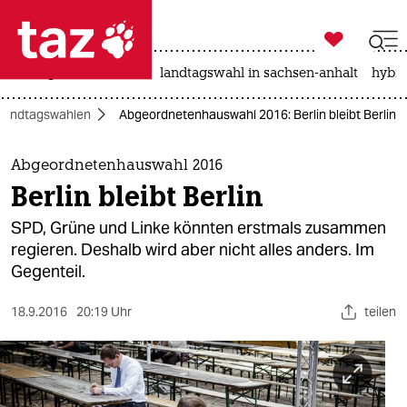

taz zahl ich
niedrigwasser
rente
landtagswahl in sachsen-anhalt
hybri

taz zahl ich
Landtagswahlen
Abgeordnetenhauswahl 2016: Berlin bleibt Berlin
taz zahl ich
themen
Abgeordnetenhauswahl 2016
Berlin bleibt Berlin
politik
SPD, Grüne und Linke könnten erstmals zusammen
öko
regieren. Deshalb wird aber nicht alles anders. Im
Gegenteil.
gesellschaft
18.9.2016
20:19 Uhr
teilen
kultur
sport