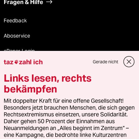
Fragen & Hilfe
Feedback
Aboservice
ePaper Login
taz
zahl ich
Gerade nicht

Downloads für Abonnierende
Links lesen, rechts
bekämpfen
© 2026 taz Verlags und Vertriebs GmbH
Alle Rechte vorbehalten. Bei rechtlichen Fragen oder für Genehmigungen
Mit doppelter Kraft für eine offene Gesellschaft!
wenden Sie sich bitte an
lizenzen@taz.de
Besonders jetzt brauchen Menschen, die sich gegen
Rechtsextremismus einsetzen, unsere Solidarität.
Daher gehen 50 Prozent der Einnahmen aus
Feedback
Redaktionsstatut
Kommune-Richtlinien
KI-
Neuanmeldungen an „Alles beginnt im Zentrum“ –
eine Kampagne, die bedrohte linke Kulturzentren