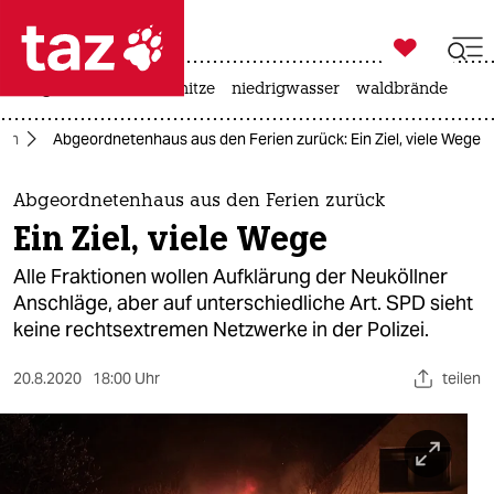

taz zahl ich
krieg in der ukraine
hitze
niedrigwasser
waldbrände

taz zahl ich
lln
Abgeordnetenhaus aus den Ferien zurück: Ein Ziel, viele Wege
taz zahl ich
themen
Abgeordnetenhaus aus den Ferien zurück
Ein Ziel, viele Wege
politik
Alle Fraktionen wollen Aufklärung der Neuköllner
öko
Anschläge, aber auf unterschiedliche Art. SPD sieht
keine rechtsextremen Netzwerke in der Polizei.
gesellschaft
20.8.2020
18:00 Uhr
teilen
kultur
sport