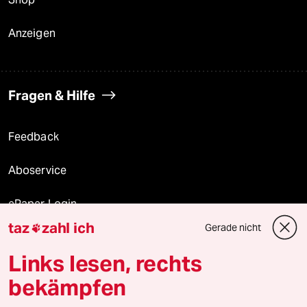
Anzeigen
Fragen & Hilfe
Feedback
Aboservice
ePaper Login
taz
zahl ich
Gerade nicht

Downloads für Abonnierende
Links lesen, rechts
bekämpfen
© 2026 taz Verlags und Vertriebs GmbH