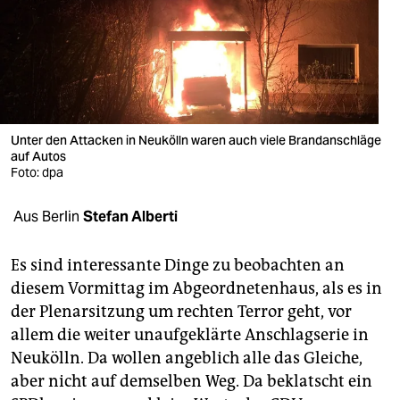
berlin
nord
wahrheit
verlag
Unter den Attacken in Neukölln waren auch viele Brandanschläge
verlag
auf Autos
Foto: dpa
veranstaltungen
Aus Berlin
Stefan Alberti
shop
fragen & hilfe
Es sind interessante Dinge zu beobachten an
diesem Vormittag im Abgeordnetenhaus, als es in
unterstützen
der Plenarsitzung um rechten Terror geht, vor
abo
allem die weiter unaufgeklärte Anschlagserie in
Neukölln. Da wollen angeblich alle das Gleiche,
genossenschaft
aber nicht auf demselben Weg. Da beklatscht ein