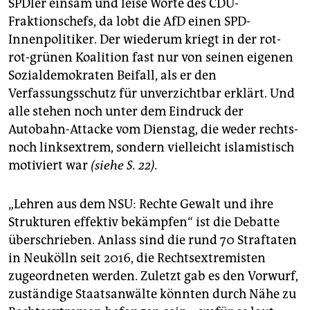
epaper login
SPDler einsam und leise Worte des CDU-
Fraktionschefs, da lobt die AfD einen SPD-
Innenpolitiker. Der wiederum kriegt in der rot-
rot-grünen Koalition fast nur von seinen eigenen
Sozialdemokraten Beifall, als er den
Verfassungsschutz für unverzichtbar erklärt. Und
alle stehen noch unter dem Eindruck der
Autobahn-Attacke vom Dienstag, die weder rechts-
noch linksextrem, sondern vielleicht islamistisch
motiviert war
(siehe S. 22).
„Lehren aus dem NSU: Rechte Gewalt und ihre
Strukturen effektiv bekämpfen“ ist die Debatte
überschrieben. Anlass sind die rund 70 Straftaten
in Neukölln seit 2016, die Rechtsextremisten
zugeordneten werden. Zuletzt gab es den Vorwurf,
zuständige Staatsanwälte könnten durch Nähe zu