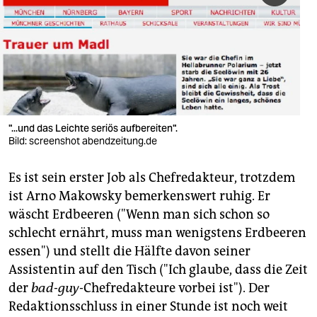
berlin
nord
wahrheit
verlag
verlag
"...und das Leichte seriös aufbereiten".
Bild: screenshot abendzeitung.de
veranstaltungen
Es ist sein erster Job als Chefredakteur, trotzdem
shop
ist Arno Makowsky bemerkenswert ruhig. Er
fragen & hilfe
wäscht Erdbeeren ("Wenn man sich schon so
schlecht ernährt, muss man wenigstens Erdbeeren
unterstützen
essen") und stellt die Hälfte davon seiner
abo
Assistentin auf den Tisch ("Ich glaube, dass die Zeit
der
bad
-
guy
-Chefredakteure vorbei ist"). Der
genossenschaft
Redaktionsschluss in einer Stunde ist noch weit