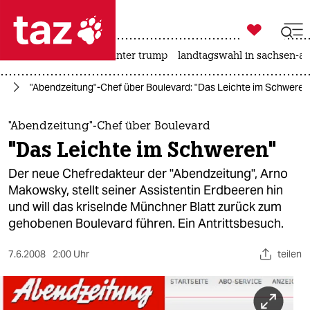

taz zahl ich
nahost-konflikt
usa unter trump
landtagswahl in sachsen-an

taz zahl ich
en
"Abendzeitung"-Chef über Boulevard: "Das Leichte im Schweren
taz zahl ich
themen
"Abendzeitung"-Chef über Boulevard
"Das Leichte im Schweren"
politik
Der neue Chefredakteur der "Abendzeitung", Arno
öko
Makowsky, stellt seiner Assistentin Erdbeeren hin
und will das kriselnde Münchner Blatt zurück zum
gesellschaft
gehobenen Boulevard führen. Ein Antrittsbesuch.
kultur
7.6.2008
2:00 Uhr
teilen
sport