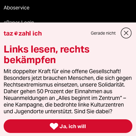
Aboservice
ePaper Login
taz
zahl ich
Gerade nicht

Downloads für Abonnierende
Links lesen, rechts
bekämpfen
© 2026 taz Verlags und Vertriebs GmbH
Alle Rechte vorbehalten. Bei rechtlichen Fragen oder für Genehmigungen
Mit doppelter Kraft für eine offene Gesellschaft!
wenden Sie sich bitte an
lizenzen@taz.de
Besonders jetzt brauchen Menschen, die sich gegen
Rechtsextremismus einsetzen, unsere Solidarität.
Daher gehen 50 Prozent der Einnahmen aus
Feedback
Redaktionsstatut
Kommune-Richtlinien
KI-
Neuanmeldungen an „Alles beginnt im Zentrum“ –
eine Kampagne, die bedrohte linke Kulturzentren
Leitlinie
Informant
Datenschutz
Impressum
AGB
und Jugendorte unterstützt. Sind Sie dabei?
Seitenwende
Einwilligungen widerrufen (Ads)

Ja, ich will