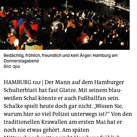
berlin
nord
wahrheit
verlag
verlag
Bedächtig, fröhlich, freundlich und kein Ärger: Hamburg am
Donnerstagabend
veranstaltungen
Bild: dpa
shop
HAMBURG
taz
| Der Mann auf dem Hamburger
fragen & hilfe
Schulterblatt hat fast Glatze. Mit seinem blau-
weißen Schal könnte er auch Fußballfan sein.
unterstützen
Schalke spielt heute doch gar nicht. „Wissen Sie,
warum hier so viel Polizei unterwegs ist?“ Von den
abo
traditionellen Krawallen am ersten Mai hat er
genossenschaft
noch nie etwas gehört. Am späten