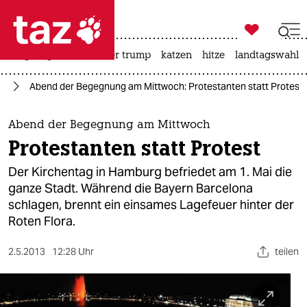

taz zahl ich
bergsteigen
usa unter trump
katzen
hitze
landtagswahl i

taz zahl ich
25
Abend der Begegnung am Mittwoch: Protestanten statt Protest
taz zahl ich
themen
Abend der Begegnung am Mittwoch
Protestanten statt Protest
politik
Der Kirchentag in Hamburg befriedet am 1. Mai die
öko
ganze Stadt. Während die Bayern Barcelona
schlagen, brennt ein einsames Lagefeuer hinter der
gesellschaft
Roten Flora.
kultur
2.5.2013
12:28 Uhr
teilen
sport