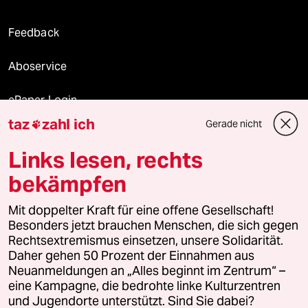
Feedback
Aboservice
ePaper Login
taz
zahl ich
Gerade nicht

Downloads für Abonnierende
Links lesen, rechts
bekämpfen
© 2026 taz Verlags und Vertriebs GmbH
Alle Rechte vorbehalten. Bei rechtlichen Fragen oder für Genehmigungen
Mit doppelter Kraft für eine offene Gesellschaft!
wenden Sie sich bitte an
lizenzen@taz.de
Besonders jetzt brauchen Menschen, die sich gegen
Rechtsextremismus einsetzen, unsere Solidarität.
Daher gehen 50 Prozent der Einnahmen aus
Feedback
Redaktionsstatut
Kommune-Richtlinien
KI-
Neuanmeldungen an „Alles beginnt im Zentrum“ –
eine Kampagne, die bedrohte linke Kulturzentren
Leitlinie
Informant
Datenschutz
Impressum
AGB
und Jugendorte unterstützt. Sind Sie dabei?