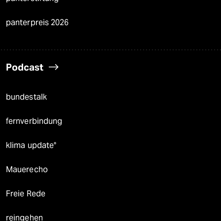
panterpreis 2026
Podcast
bundestalk
fernverbindung
klima update°
Mauerecho
Freie Rede
reingehen