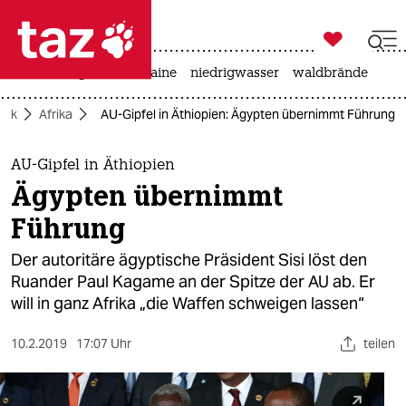

taz zahl ich
hitze
krieg in der ukraine
niedrigwasser
waldbrände

taz zahl ich
itik
Afrika
AU-Gipfel in Äthiopien: Ägypten übernimmt Führung
taz zahl ich
themen
AU-Gipfel in Äthiopien
Ägypten übernimmt
politik
Führung
öko
Der autoritäre ägyptische Präsident Sisi löst den
Ruander Paul Kagame an der Spitze der AU ab. Er
gesellschaft
will in ganz Afrika „die Waffen schweigen lassen“
kultur
10.2.2019
17:07 Uhr
teilen
sport