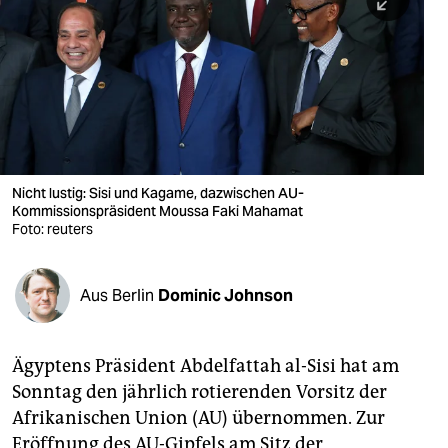
berlin
nord
wahrheit
verlag
verlag
Nicht lustig: Sisi und Kagame, dazwischen AU-
Kommissionspräsident Moussa Faki Mahamat
veranstaltungen
Foto: reuters
shop
fragen & hilfe
Aus Berlin
Dominic Johnson
unterstützen
Ägyptens Präsident Abdelfattah al-Sisi hat am
abo
Sonntag den jährlich rotierenden Vorsitz der
genossenschaft
Afrikanischen Union (AU) übernommen. Zur
Eröffnung des AU-Gipfels am Sitz der