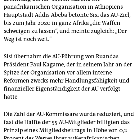
epaper login
panafrikanischen Organisation in Äthio­piens
Hauptstadt Addis Abeba betonte Sisi das AU-Ziel,
bis zum Jahr 2020 in ganz Afrika „die Waffen
schweigen zu lassen“, und meinte zugleich: „Der
Weg ist noch weit.“
Sisi übernahm die AU-Führung von Ruandas
Präsident Paul Kagame, der in seinem Jahr an der
Spitze der Organisation vor allem interne
Reformen zwecks mehr Handlungsfähigkeit und
finanzieller Eigenständigkeit der AU verfolgt
hatte.
Die Zahl der AU-Kommissare wurde reduziert, und
fast die Hälfte der 55 AU-Mitglieder billigten das
Prinzip eines Mitgliedsbeitrags in Höhe von 0,2
Prozent des Wertes ihrer außerafrikanischen