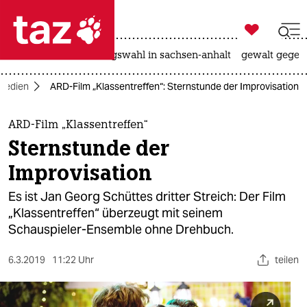

taz zahl ich
hitze
surfen
landtagswahl in sachsen-anhalt
gewalt gegen

taz zahl ich
Medien
ARD-Film „Klassentreffen“: Sternstunde der Improvisation
taz zahl ich
themen
ARD-Film „Klassentreffen“
Sternstunde der
politik
Improvisation
öko
Es ist Jan Georg Schüttes dritter Streich: Der Film
„Klassentreffen“ überzeugt mit seinem
gesellschaft
Schauspieler-Ensemble ohne Drehbuch.
kultur
6.3.2019
11:22 Uhr
teilen
sport