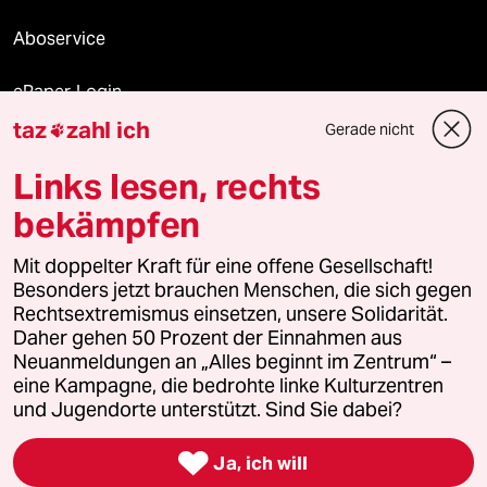
Aboservice
ePaper Login
taz
zahl ich
Gerade nicht

Downloads für Abonnierende
Links lesen, rechts
bekämpfen
© 2026 taz Verlags und Vertriebs GmbH
Alle Rechte vorbehalten. Bei rechtlichen Fragen oder für Genehmigungen
Mit doppelter Kraft für eine offene Gesellschaft!
wenden Sie sich bitte an
lizenzen@taz.de
Besonders jetzt brauchen Menschen, die sich gegen
Rechtsextremismus einsetzen, unsere Solidarität.
Daher gehen 50 Prozent der Einnahmen aus
Feedback
Redaktionsstatut
Kommune-Richtlinien
KI-
Neuanmeldungen an „Alles beginnt im Zentrum“ –
eine Kampagne, die bedrohte linke Kulturzentren
Leitlinie
Informant
Datenschutz
Impressum
AGB
und Jugendorte unterstützt. Sind Sie dabei?
Seitenwende
Einwilligungen widerrufen (Ads)

Ja, ich will