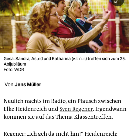
berlin
nord
wahrheit
verlag
verlag
Gesa, Sandra, Astrid und Katharina (v. l. n. r.) treffen sich zum 25.
Abijubiläum
veranstaltungen
Foto: WDR
shop
Von
Jens Müller
fragen & hilfe
unterstützen
Neulich nachts im Radio, ein Plausch zwischen
Elke Heidenreich und
Sven Regener
. Irgendwann
abo
kommen sie auf das Thema Klassentreffen.
genossenschaft
Regener: „Ich geh da nicht hin!“ Heidenreich: