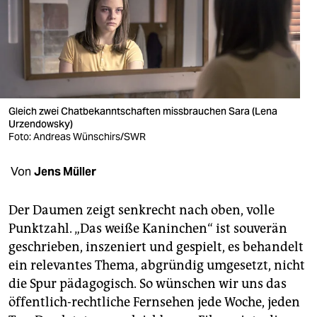
berlin
nord
wahrheit
verlag
Gleich zwei Chatbekanntschaften missbrauchen Sara (Lena
verlag
Urzendowsky)
Foto: Andreas Wünschirs/SWR
veranstaltungen
Von
Jens Müller
shop
fragen & hilfe
Der Daumen zeigt senkrecht nach oben, volle
Punktzahl. „Das weiße Kaninchen“ ist souverän
unterstützen
geschrieben, inszeniert und gespielt, es behandelt
abo
ein relevantes Thema, abgründig umgesetzt, nicht
die Spur pädagogisch. So wünschen wir uns das
genossenschaft
öffentlich-rechtliche Fernsehen jede Woche, jeden