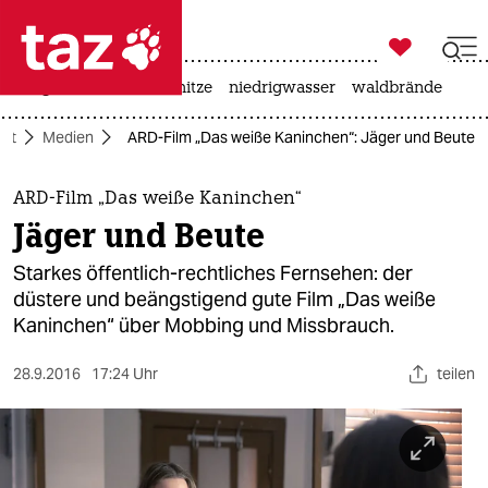

taz zahl ich
krieg in der ukraine
hitze
niedrigwasser
waldbrände

taz zahl ich
aft
Medien
ARD-Film „Das weiße Kaninchen“: Jäger und Beute
taz zahl ich
themen
ARD-Film „Das weiße Kaninchen“
Jäger und Beute
politik
Starkes öffentlich-rechtliches Fernsehen: der
öko
düstere und beängstigend gute Film „Das weiße
Kaninchen“ über Mobbing und Missbrauch.
gesellschaft
28.9.2016
17:24 Uhr
teilen
kultur
sport