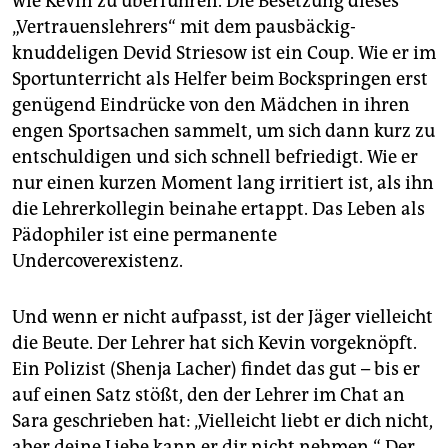
wie Kevin zu überführen. Die Besetzung dieses
„Vertrauenslehrers“ mit dem pausbäckig-
knuddeligen Devid Striesow ist ein Coup. Wie er im
Sportunterricht als Helfer beim Bockspringen erst
genügend Eindrücke von den Mädchen in ihren
engen Sportsachen sammelt, um sich dann kurz zu
entschuldigen und sich schnell befriedigt. Wie er
nur einen kurzen Moment lang irritiert ist, als ihn
die Lehrerkollegin beinahe ertappt. Das Leben als
Pädophiler ist eine permanente
Undercoverexistenz.
Und wenn er nicht aufpasst, ist der Jäger vielleicht
die Beute. Der Lehrer hat sich Kevin vorgeknöpft.
Ein Polizist (Shenja Lacher) findet das gut – bis er
auf einen Satz stößt, den der Lehrer im Chat an
Sara geschrieben hat: „Vielleicht liebt er dich nicht,
aber deine Liebe kann er dir nicht nehmen.“ Der