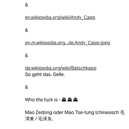
&
en.wikipedia.org/wiki/Andy_Capp
&
en.m.wikipedia.org...ile:Andy_Capp.jpeg
&
de.wikipedia.org/wiki/Batschkapp
So geht das. Gelle.
&
Who the fuck is - 👻 👻 👻
Mao Zedong oder Mao Tse-tung (chinesisch 毛
澤東 / 毛泽东,