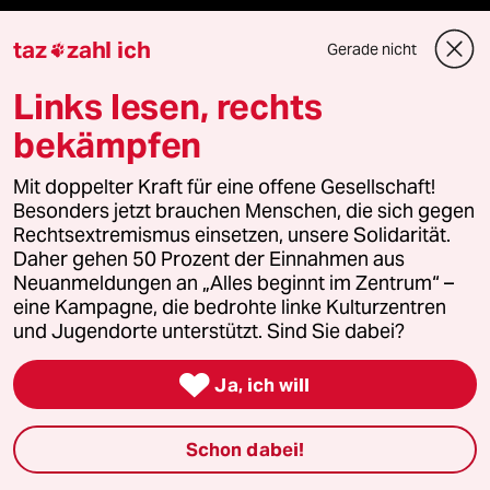
taz zahl ich
taz
zahl ich
Gerade nicht

taz lab Infobrief
Links lesen, rechts
bekämpfen
Veranstaltungen
Mit doppelter Kraft für eine offene Gesellschaft!
Besonders jetzt brauchen Menschen, die sich gegen
Rechtsextremismus einsetzen, unsere Solidarität.
Demnächst
Daher gehen 50 Prozent der Einnahmen aus
Neuanmeldungen an „Alles beginnt im Zentrum“ –
Vor Ort
eine Kampagne, die bedrohte linke Kulturzentren
und Jugendorte unterstützt. Sind Sie dabei?
Live im Stream

Ja, ich will
Vergangene
Schon dabei!
taz lab 2027