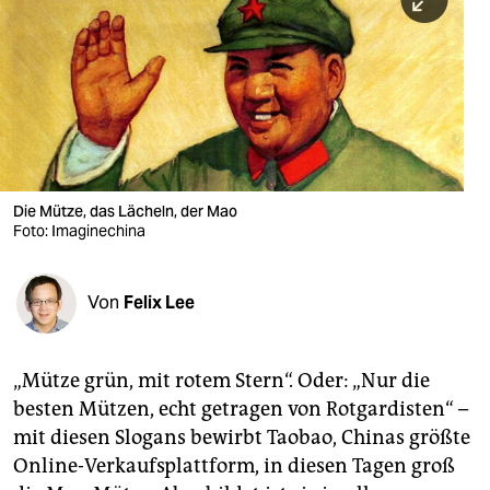
berlin
nord
wahrheit
verlag
verlag
Die Mütze, das Lächeln, der Mao
Foto: Imaginechina
veranstaltungen
shop
Von
Felix Lee
fragen & hilfe
unterstützen
„Mütze grün, mit rotem Stern“. Oder: „Nur die
besten Mützen, echt getragen von Rotgardisten“ –
abo
mit diesen Slogans bewirbt Taobao, Chinas größte
genossenschaft
Online-Verkaufsplattform, in diesen Tagen groß