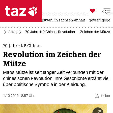

taz zahl ich
hitze
surfen
landtagswahl in sachsen-anhalt
gewalt gegen

taz zahl ich
ft
Alltag
70 Jahre KP Chinas: Revolution im Zeichen der Mütze
taz zahl ich
themen
70 Jahre KP Chinas
Revolution im Zeichen der
politik
Mütze
öko
Maos Mütze ist seit langer Zeit verbunden mit der
chinesischen Revolution. Ihre Geschichte erzählt viel
gesellschaft
über politische Symbole in der Kleidung.
kultur
1.10.2019
8:57 Uhr
teilen
sport