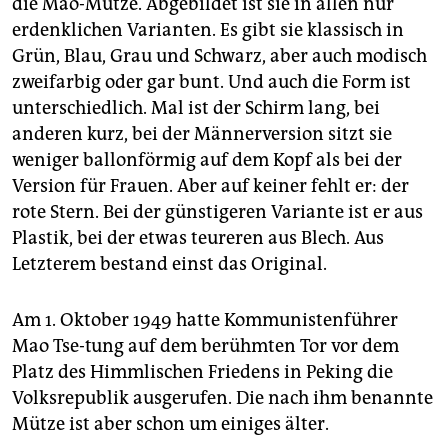
die Mao-Mütze. Abgebildet ist sie in allen nur
epaper login
erdenklichen Varianten. Es gibt sie klassisch in
Grün, Blau, Grau und Schwarz, aber auch modisch
zweifarbig oder gar bunt. Und auch die Form ist
unterschiedlich. Mal ist der Schirm lang, bei
anderen kurz, bei der Männerversion sitzt sie
weniger ballonförmig auf dem Kopf als bei der
Version für Frauen. Aber auf keiner fehlt er: der
rote Stern. Bei der günstigeren Variante ist er aus
Plastik, bei der etwas teureren aus Blech. Aus
Letzterem bestand einst das Original.
Am 1. Oktober 1949 hatte Kommunistenführer
Mao Tse-tung auf dem berühmten Tor vor dem
Platz des Himmlischen Friedens in Peking die
Volksrepublik ausgerufen. Die nach ihm benannte
Mütze ist aber schon um einiges älter.