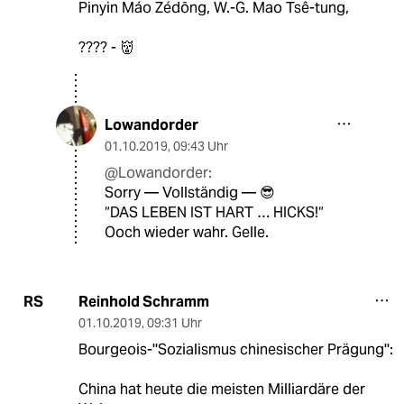
Pinyin Máo Zédōng, W.-G. Mao Tsê-tung,
???? - 👹
Lowandorder
01.10.2019
,
09:43 Uhr
@Lowandorder:
Sorry — Vollständig — 😎
“DAS LEBEN IST HART … HICKS!“
Ooch wieder wahr. Gelle.
Reinhold Schramm
RS
01.10.2019
,
09:31 Uhr
Bourgeois-''Sozialismus chinesischer Prägung'':
China hat heute die meisten Milliardäre der