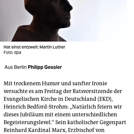
berlin
nord
wahrheit
verlag
Hat einst entzweit: Martin Luther
verlag
Foto: dpa
veranstaltungen
Aus Berlin
Philipp Gessler
shop
Mit trockenem Humor und sanfter Ironie
fragen & hilfe
versuchte es am Freitag der Ratsvorsitzende der
Evangelischen Kirche in Deutschland (EKD),
unterstützen
Heinrich Bedford-Strohm: „Natürlich feiern wir
abo
dieses Jubiläum mit einem unterschiedlichen
Begeisterungslevel.“ Sein katholischer Gegenpart
genossenschaft
Reinhard Kardinal Marx, Erzbischof von