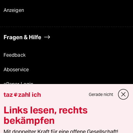
Anzeigen
Fragen & Hilfe
Feedback
Aboservice
ePaper Login
taz
zahl ich
Gerade nicht

Downloads für Abonnierende
Links lesen, rechts
bekämpfen
© 2026 taz Verlags und Vertriebs GmbH
Mit doppelter Kraft für eine offene Gesellschaft!
Alle Rechte vorbehalten. Bei rechtlichen Fragen oder für Genehmigungen