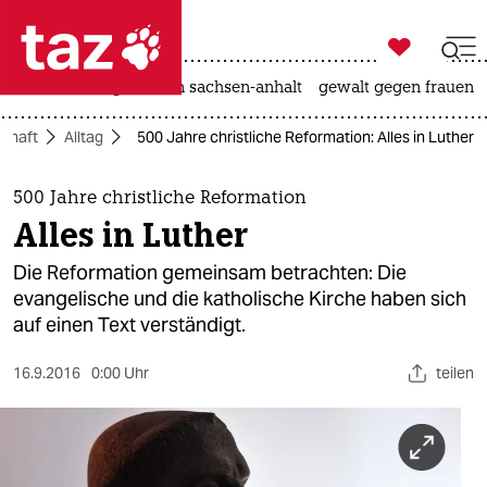

taz zahl ich
hitze
landtagswahl in sachsen-anhalt
gewalt gegen frauen

taz zahl ich
schaft
Alltag
500 Jahre christliche Reformation: Alles in Luther
taz zahl ich
themen
500 Jahre christliche Reformation
Alles in Luther
politik
Die Reformation gemeinsam betrachten: Die
öko
evangelische und die katholische Kirche haben sich
auf einen Text verständigt.
gesellschaft
16.9.2016
0:00 Uhr
teilen
kultur
sport