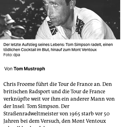
berlin
nord
wahrheit
verlag
Der letzte Aufstieg seines Lebens: Tom Simpson radelt, einen
verlag
tödlichen Cocktail im Blut, hinauf zum Mont Ventoux
Foto: dpa
veranstaltungen
Von
Tom Mustroph
shop
fragen & hilfe
Chris Froome führt die Tour de France an. Den
britischen Radsport und die Tour de France
unterstützen
verknüpfte weit vor ihm ein anderer Mann von
abo
der Insel: Tom Simpson. Der
Straßenradweltmeister von 1965 starb vor 50
genossenschaft
Jahren bei dem Versuch, den Mont Ventoux