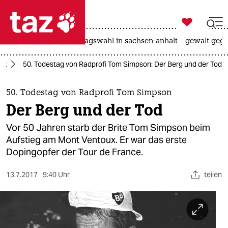

taz zahl ich
nahost-konflikt
landtagswahl in sachsen-anhalt
gewalt gege

taz zahl ich
rt
50. Todestag von Radprofi Tom Simpson: Der Berg und der Tod
taz zahl ich
themen
50. Todestag von Radprofi Tom Simpson
Der Berg und der Tod
politik
Vor 50 Jahren starb der Brite Tom Simpson beim
öko
Aufstieg am Mont Ventoux. Er war das erste
Dopingopfer der Tour de France.
gesellschaft
13.7.2017
9:40 Uhr
teilen
kultur
sport