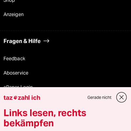
Shop
Anzeigen
Fragen & Hilfe
Feedback
Aboservice
ePaper Login
taz
zahl ich
Gerade nicht

Downloads für Abonnierende
Links lesen, rechts
bekämpfen
© 2026 taz Verlags und Vertriebs GmbH