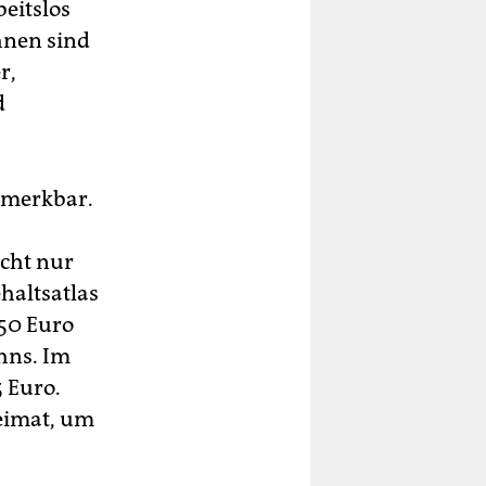
eitslos
hnen sind
r,
d
bemerkbar.
icht nur
haltsatlas
450 Euro
hns. Im
5 Euro.
eimat, um