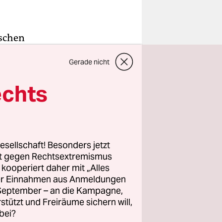
ischen
or wenigen
Gerade nicht
e vor sich
e Höhe.
echts
gens
uktion
esellschaft! Besonders jetzt
.
rt gegen Rechtsextremismus
z kooperiert daher mit „Alles
ller Einnahmen aus Anmeldungen
. September – an die Kampagne,
rstützt und Freiräume sichern will,
bei?