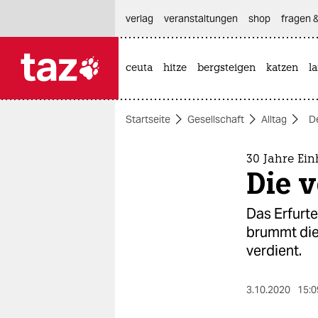
hautnavigation anspringen
hauptinhalt anspringen
footer anspringen
verlag
veranstaltungen
shop
fragen &
ceuta
hitze
bergsteigen
katzen
l

taz zahl ich
taz zahl ich
Startseite
Gesellschaft
Alltag
D
themen
politik
30 Jahre Ein
Die 
öko
Das Erfurte
gesellschaft
brummt die
verdient.
kultur
sport
3.10.2020
15:0