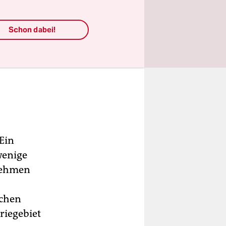
Schon dabei!
 Ein
wenige
rnehmen
ächen
riegebiet