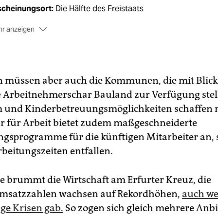
scheinungsort:
Die Hälfte des Freistaats
r anzeigen
flage:
131.523 Exemplare, inklusive Teilauflage der
üringischen Landeszeitung
(Stand 2/20)
 größte Coup Ihrer Zeitung:
Mit unserer Unterstützung konn
ch langem Behördenkampf ein neuer Aussichtsturm auf dem
müssen aber auch die Kommunen, die mit Blick 
neekopf errichtet werden, dessen höchster Punkt über 1.00
Arbeitnehmerschar Bauland zur Verfügung stel
er liegt.
und Kinderbetreuungsmöglichkeiten schaffen 
gion:
Bach trat in Arnstadt seine erste Organistenstelle an, d
r für Arbeit bietet zudem maßgeschneiderte
hnische Universität Ilmenau lockt Menschen aus der ganzen
sprogramme für die künftigen Mitarbeiter an, 
t. Thüringens größtes Industriegebiet befindet sich hier und
 Thüringer Wald. Ansonsten gibt es noch die Thüringer
rbeitungszeiten entfallen.
twurst.
hin fahren die Menschen, wenn sie etwas erleben wollen?
le brummt die Wirtschaft am Erfurter Kreuz, die
urt, Gotha und Weimar sind nur einen Katzensprung entfernt.
umsatzzahlen wachsen auf Rekordhöhen,
auch we
h auch vor Ort gibt es genug Abwechslung: Pilze sammeln, i
sklare Seen springen, Theater- und Konzertbesuche.
ige Krisen gab.
So zogen sich gleich mehrere Anbi