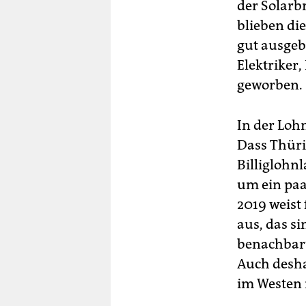
der Solarb
Au
blieben di
„D
gut ausgeb
Lan
Elektriker
geworben.
In der Loh
Dass Thüri
Billiglohnl
um ein paa
2019 weist
aus, das s
benachbart
Auch desha
im Westen 