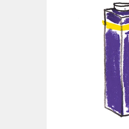
berlin
nord
wahrheit
verlag
verlag
veranstaltungen
shop
fragen & hilfe
unterstützen
abo
genossenschaft