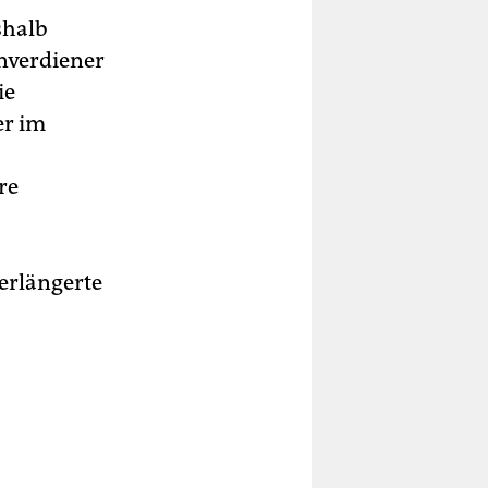
shalb
enverdiener
ie
er im
re
verlängerte