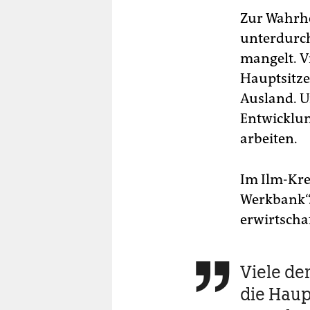
Zur Wahrhe
unterdurch
mangelt. Vi
Hauptsitze
Ausland. U
Entwicklun
arbeiten.
Im Ilm-Kre
Werkbank“.
erwirtschaf
Viele der

die Haupt