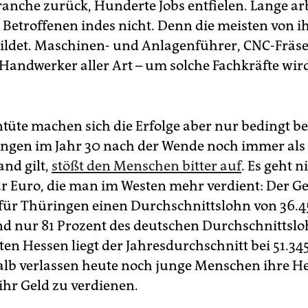
ranche zurück, Hunderte Jobs entfielen. Lange arb
tokennzeichen:
IK, ARN und IL
e Betroffenen indes nicht. Denn die meisten von i
enk ich an Deutschland im Jahr 2020“
… dann sehe ich ein
ildet. Maschinen- und Anlagenführer, CNC-Fräse
d, in dem es trotz aller Probleme und Sorgen vorwärts geht.
, Handwerker aller Art – um solche Fachkräfte wir
ntüte machen sich die Erfolge aber nur bedingt 
ngen im Jahr 30 nach der Wende noch immer als
and gilt,
stößt den Menschen bitter auf
. Es geht n
r Euro, die man im Westen mehr verdient: Der Ge
 für Thüringen einen Durchschnittslohn von 36.
ind nur 81 Prozent des deutschen Durchschnittslo
en Hessen liegt der Jahresdurchschnitt bei 51.34
lb verlassen heute noch junge Menschen ihre H
ihr Geld zu verdienen.