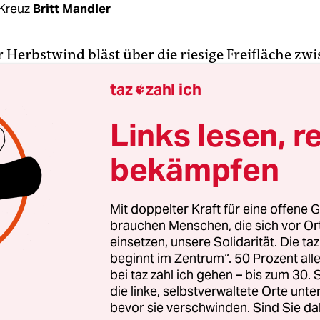
 Kreuz
Britt Mandler
r Herbstwind bläst über die riesige Freifläche zw
und der nächsten Gemeinde, Amt Wachsenburg. V
taz
zahl ich

h wogte hier der Weizen. Nun schieben Bagger Erd
t nebenan wachsen neue Produktionshallen in di
Links lesen, r
bekämpfen
illiarden Euro investiert
der chinesische
tteriehersteller CATL am Erfurter Kreuz
, Thürin
dustriegebiet. Im kommenden Jahr soll die Prod
Mit doppelter Kraft für eine offene G
bis zu 2.000 neue Arbeitsplätze werden entstehen
brauchen Menschen, die sich vor O
einsetzen, unsere Solidarität. Die ta
beginnt im Zentrum“. 50 Prozent a
bei taz zahl ich gehen – bis zum 30
die linke, selbstverwaltete Orte unte
bevor sie verschwinden. Sind Sie da