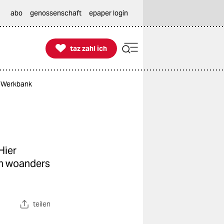
abo
genossenschaft
epaper login

taz zahl ich
taz zahl ich
e Werkbank
Hier
in woanders
teilen