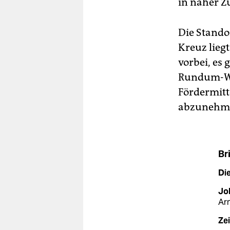
in naher Z
Die Stando
Kreuz lieg
vorbei, es
Rundum-Woh
Fördermit
abzunehmen
Br
Di
Jo
Ar
Zei