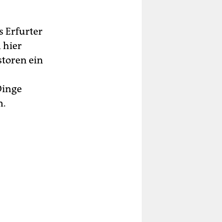
s Erfurter
 hier
storen ein
Dinge
n.