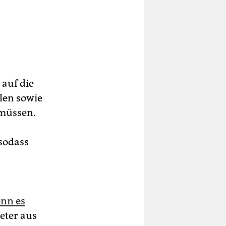
te
auf die
0
len sowie
müssen.
ie
sodass
nn es
n
eter aus