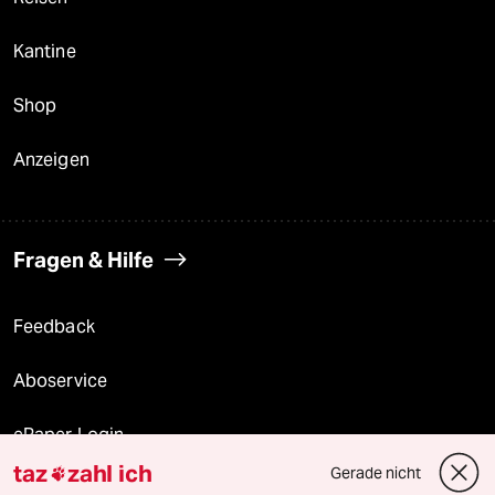
Kantine
Shop
Anzeigen
Fragen & Hilfe
Feedback
Aboservice
ePaper Login
taz
zahl ich
Gerade nicht

Downloads für Abonnierende