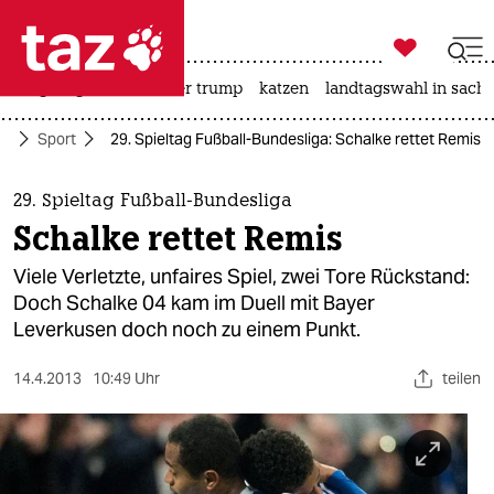

taz zahl ich
bergsteigen
usa unter trump
katzen
landtagswahl in sachs

taz zahl ich
te
Sport
29. Spieltag Fußball-Bundesliga: Schalke rettet Remis
taz zahl ich
themen
29. Spieltag Fußball-Bundesliga
Schalke rettet Remis
politik
Viele Verletzte, unfaires Spiel, zwei Tore Rückstand:
öko
Doch Schalke 04 kam im Duell mit Bayer
Leverkusen doch noch zu einem Punkt.
gesellschaft
14.4.2013
10:49 Uhr
teilen
kultur
sport