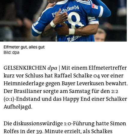
berlin
nord
wahrheit
verlag
Elfmeter gut, alles gut
verlag
Bild: dpa
veranstaltungen
GELSENKIRCHEN
dpa
| Mit einem Elfmetertreffer
kurz vor Schluss hat Raffael Schalke 04 vor einer
shop
Heimniederlage gegen Bayer Leverkusen bewahrt.
fragen & hilfe
Der Brasilianer sorgte am Samstag für den 2:2
(0:1)-Endstand und das Happy End einer Schalker
unterstützen
Aufholjagd.
abo
Die diskussionswürdige 1:0-Führung hatte Simon
genossenschaft
Rolfes in der 39. Minute erzielt, als Schalkes