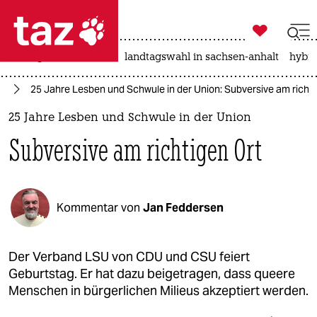

taz zahl ich
niedrigwasser
rente
landtagswahl in sachsen-anhalt
hybri

taz zahl ich
nd
25 Jahre Lesben und Schwule in der Union: Subversive am richti
taz zahl ich
25 Jahre Lesben und Schwule in der Union
themen
Subversive am richtigen Ort
politik
öko
Kommentar von
Jan Feddersen
gesellschaft
kultur
Der Verband LSU von CDU und CSU feiert
Geburtstag. Er hat dazu beigetragen, dass queere
sport
Menschen in bürgerlichen Milieus akzeptiert werden.