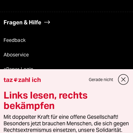
Fragen & Hilfe
Feedback
Aboservice
ePaper Login
taz
zahl ich
Gerade nicht

Downloads für Abonnierende
Links lesen, rechts
bekämpfen
© 2026 taz Verlags und Vertriebs GmbH
Mit doppelter Kraft für eine offene Gesellschaft!
Alle Rechte vorbehalten. Bei rechtlichen Fragen oder für Genehmigungen
wenden Sie sich bitte an
lizenzen@taz.de
Besonders jetzt brauchen Menschen, die sich gegen
Rechtsextremismus einsetzen, unsere Solidarität.