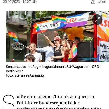
berlin
20.10.2023
12:27 Uhr
teilen
nord
wahrheit
verlag
verlag
veranstaltungen
shop
Konservative mit Regenbogenfahnen: LSU-Wagen beim CSD in
fragen & hilfe
Berlin 2017
Foto: Stefan Zeitz/imago
unterstützen
abo
S
ollte einmal eine Chronik zur queeren
genossenschaft
Politik der Bundesrepublik der