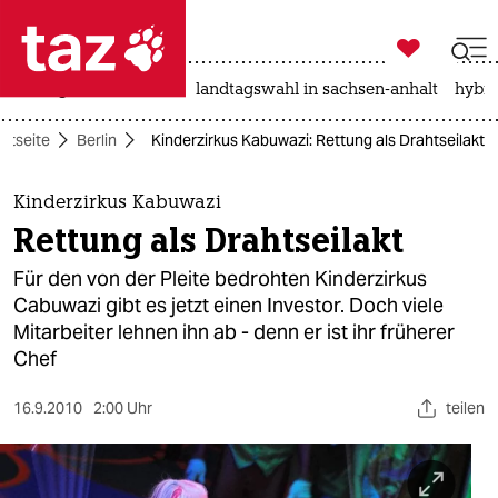

taz zahl ich
niedrigwasser
rente
landtagswahl in sachsen-anhalt
hybri

taz zahl ich
artseite
Berlin
Kinderzirkus Kabuwazi: Rettung als Drahtseilakt
taz zahl ich
themen
Kinderzirkus Kabuwazi
Rettung als Drahtseilakt
politik
Für den von der Pleite bedrohten Kinderzirkus
öko
Cabuwazi gibt es jetzt einen Investor. Doch viele
Mitarbeiter lehnen ihn ab - denn er ist ihr früherer
gesellschaft
Chef
kultur
16.9.2010
2:00 Uhr
teilen
sport