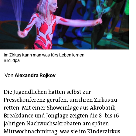
berlin
nord
wahrheit
verlag
verlag
Im Zirkus kann man was fürs Leben lernen
Bild: dpa
veranstaltungen
Von
Alexandra Rojkov
shop
fragen & hilfe
Die Jugendlichen hatten selbst zur
Pressekonferenz gerufen, um ihren Zirkus zu
unterstützen
retten. Mit einer Showeinlage aus Akrobatik,
abo
Breakdance und Jonglage zeigten die 8- bis 16-
jährigen Nachwuchsakrobaten am späten
genossenschaft
Mittwochnachmittag, was sie im Kinderzirkus