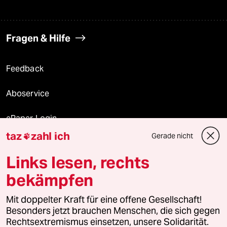
Fragen & Hilfe
Feedback
Aboservice
ePaper Login
taz
zahl ich
Gerade nicht

Downloads für Abonnierende
Links lesen, rechts
bekämpfen
© 2026 taz Verlags und Vertriebs GmbH
Alle Rechte vorbehalten. Bei rechtlichen Fragen oder für Genehmigungen
Mit doppelter Kraft für eine offene Gesellschaft!
wenden Sie sich bitte an
lizenzen@taz.de
Besonders jetzt brauchen Menschen, die sich gegen
Rechtsextremismus einsetzen, unsere Solidarität.