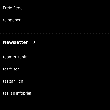
Freie Rede
reingehen
Newsletter
team zukunft
taz frisch
taz zahl ich
taz lab Infobrief