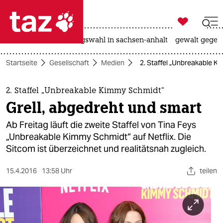

taz zahl ich
hitze
surfen
landtagswahl in sachsen-anhalt
gewalt gegen

taz zahl ich
Startseite
Gesellschaft
Medien
2. Staffel „Unbreakable K
taz zahl ich
themen
2. Staffel „Unbreakable Kimmy Schmidt“
Grell, abgedreht und smart
politik
Ab Freitag läuft die zweite Staffel von Tina Feys
öko
„Unbreakable Kimmy Schmidt“ auf Netflix. Die
Sitcom ist überzeichnet und realitätsnah zugleich.
gesellschaft
15.4.2016
13:58 Uhr
teilen
kultur
sport