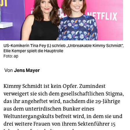
berlin
nord
wahrheit
verlag
US-Komikerin Tina Fey (l.) schrieb „Unbreakable Kimmy Schmidt“,
verlag
Ellie Kemper spielt die Hauptrolle
Foto: ap
veranstaltungen
Von
Jens Mayer
shop
fragen & hilfe
Kimmy Schmidt ist kein Opfer. Zumindest
verweigert sie sich dem gesellschaftlichen Stigma,
unterstützen
das ihr angeheftet wird, nachdem die 29-Jährige
abo
aus dem unterirdischen Bunker eines
Weltuntergangskults befreit wird, in dem sie und
genossenschaft
drei weitere Frauen von ihrem Sektenführer 15