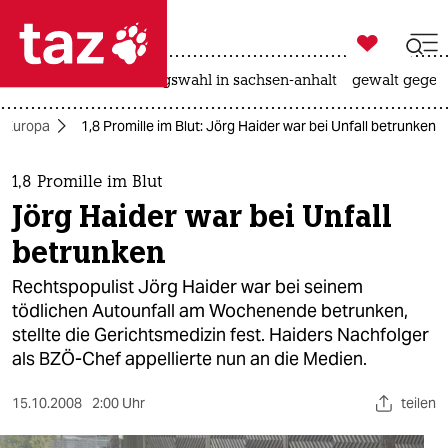

taz zahl ich
hitze
surfen
landtagswahl in sachsen-anhalt
gewalt gegen

taz zahl ich
Europa
1,8 Promille im Blut: Jörg Haider war bei Unfall betrunken
taz zahl ich
themen
1,8 Promille im Blut
Jörg Haider war bei Unfall
politik
betrunken
öko
Rechtspopulist Jörg Haider war bei seinem
tödlichen Autounfall am Wochenende betrunken,
gesellschaft
stellte die Gerichtsmedizin fest. Haiders Nachfolger
als BZÖ-Chef appellierte nun an die Medien.
kultur
sport
15.10.2008
2:00 Uhr
teilen