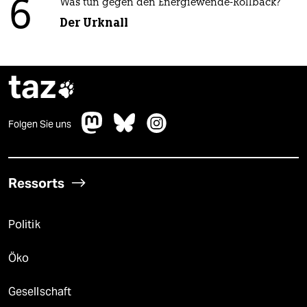
6
Was tun gegen den Energiewende-Rollback?
Der Urknall
taz

Folgen Sie uns
Ressorts
Politik
Öko
Gesellschaft