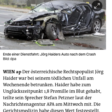
berlin
nord
wahrheit
verlag
verlag
veranstaltungen
Ende einer Dienstfahrt: Jörg Haiders Auto nach dem Crash
Bild: dpa
shop
WIEN ap
Der österreichische Rechtspopulist Jörg
fragen & hilfe
Haider war bei seinem tödlichen Unfall am
unterstützen
Wochenende betrunken. Haider habe zum
Unglückszeitpunkt 1,8 Promille im Blut gehabt,
abo
teilte sein Sprecher Stefan Petzner laut der
genossenschaft
Nachrichtenagentur APA am Mittwoch mit. Die
Gerichtsmedizin habe diesen Wert festgestellt.