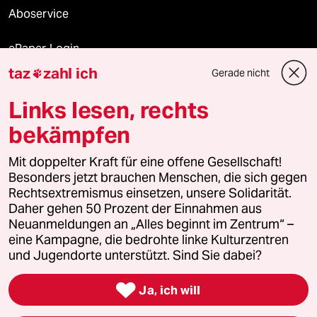
Aboservice
ePaper Login
taz
zahl ich
Gerade nicht

Downloads für Abonnierende
Links lesen, rechts
bekämpfen
© 2026 taz Verlags und Vertriebs GmbH
Alle Rechte vorbehalten. Bei rechtlichen Fragen oder für Genehmigungen
Mit doppelter Kraft für eine offene Gesellschaft!
wenden Sie sich bitte an
lizenzen@taz.de
Besonders jetzt brauchen Menschen, die sich gegen
Rechtsextremismus einsetzen, unsere Solidarität.
Daher gehen 50 Prozent der Einnahmen aus
Feedback
Redaktionsstatut
Kommune-Richtlinien
KI-
Neuanmeldungen an „Alles beginnt im Zentrum“ –
eine Kampagne, die bedrohte linke Kulturzentren
Leitlinie
Informant
Datenschutz
Impressum
AGB
und Jugendorte unterstützt. Sind Sie dabei?
Seitenwende
Einwilligungen widerrufen (Ads)

Ja, ich will