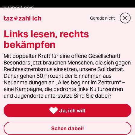
ePaper Login
taz
zahl ich
Gerade nicht

Downloads für Abonnierende
Links lesen, rechts
bekämpfen
© 2026 taz Verlags und Vertriebs GmbH
Mit doppelter Kraft für eine offene Gesellschaft!
Alle Rechte vorbehalten. Bei rechtlichen Fragen oder für Genehmigungen
wenden Sie sich bitte an
lizenzen@taz.de
Besonders jetzt brauchen Menschen, die sich gegen
Rechtsextremismus einsetzen, unsere Solidarität.
Daher gehen 50 Prozent der Einnahmen aus
Feedback
Redaktionsstatut
Kommune-Richtlinien
KI-
Neuanmeldungen an „Alles beginnt im Zentrum“ –
eine Kampagne, die bedrohte linke Kulturzentren
Leitlinie
Informant
Datenschutz
Impressum
AGB
und Jugendorte unterstützt. Sind Sie dabei?
Seitenwende
Einwilligungen widerrufen (Ads)

Ja, ich will
Schon dabei!