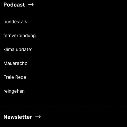
Podcast
bundestalk
fernverbindung
klima update°
Mauerecho
Freie Rede
reingehen
Newsletter