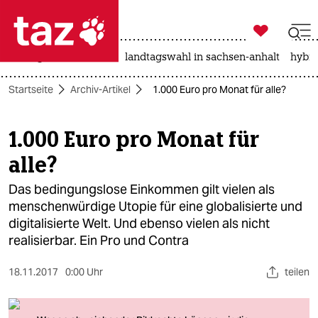

taz zahl ich
niedrigwasser
rente
landtagswahl in sachsen-anhalt
hybri

taz zahl ich
Startseite
Archiv-Artikel
1.000 Euro pro Monat für alle?
taz zahl ich
themen
1.000 Euro pro Monat für
alle?
politik
Das bedingungslose Einkommen gilt vielen als
öko
menschenwürdige Utopie für eine globalisierte und
digitalisierte Welt. Und ebenso vielen als nicht
gesellschaft
realisierbar. Ein Pro und Contra
kultur
18.11.2017
0:00 Uhr
teilen
sport