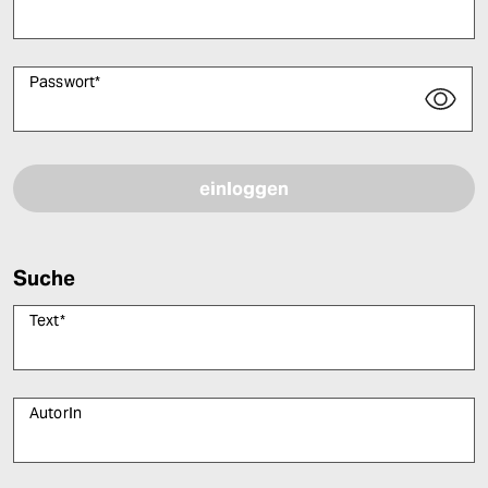
Passwort
*
Bitte füllen Sie alle Pflichtfelder (*) aus, um fortfahren zu können.
Suche
Text
*
AutorIn
Bitte füllen Sie alle Pflichtfelder (*) aus, um fortfahren zu können.