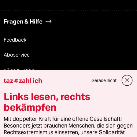
Fragen & Hilfe
Feedback
Aboservice
ePaper Login
taz
zahl ich
Gerade nicht

Downloads für Abonnierende
Links lesen, rechts
bekämpfen
© 2026 taz Verlags und Vertriebs GmbH
Alle Rechte vorbehalten. Bei rechtlichen Fragen oder für Genehmigungen
Mit doppelter Kraft für eine offene Gesellschaft!
wenden Sie sich bitte an
lizenzen@taz.de
Besonders jetzt brauchen Menschen, die sich gegen
Rechtsextremismus einsetzen, unsere Solidarität.