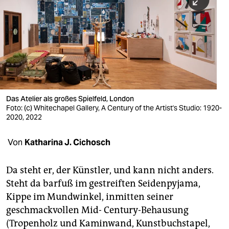
berlin
nord
wahrheit
verlag
verlag
Das Atelier als großes Spielfeld, London
Foto: (c) Whitechapel Gallery, A Century of the Artist's Studio: 1920-
veranstaltungen
2020, 2022
shop
Von
Katharina J. Cichosch
fragen & hilfe
unterstützen
Da steht er, der Künstler, und kann nicht anders.
Steht da barfuß im gestreiften Seidenpyjama,
abo
Kippe im Mundwinkel, inmitten seiner
geschmackvollen Mid- Century-Behausung
genossenschaft
(Tropenholz und Kaminwand, Kunstbuchstapel,