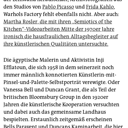
den Studios von
Pablo Picasso
und
Frida Kahlo
,
Warhols Factory fehlt ebenfalls nicht. Aber auch:
Martha Rosler, die mit ihren „Semiotics of the
Kitchen“-Videoarbeiten Mitte der 1970er Jahre
ironisch die hausfraulichen Alltagsbegleiter auf
ihre künstlerischen Qualitäten untersuchte.
Die ägyptische Malerin und Aktivistin Inji
Efflatoun, die sich 1958 in dem seinerzeit noch
immer männlich konnotierten Künstlerin-mit-
Pinsel-und-Palette-Selbstporträt verewigte. Oder
Vanessa Bell und Duncan Grant, die als Teil der
britischen Bloomsbury Group in den 1920er
Jahren die künstlerische Kooperation versuchten
und dabei auch das gemeinsame Landhaus
bespielten. Erstaunlich zeitgemäß erscheinen
Bells Paravent und Duncans Kamin­arbeit, die hier