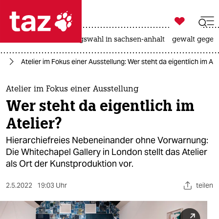

taz zahl ich
hitze
surfen
landtagswahl in sachsen-anhalt
gewalt gegen

taz zahl ich
te
Atelier im Fokus einer Ausstellung: Wer steht da eigentlich im Ate
taz zahl ich
themen
Atelier im Fokus einer Ausstellung
Wer steht da eigentlich im
politik
Atelier?
öko
Hierarchiefreies Nebeneinander ohne Vorwarnung:
Die Whitechapel Gallery in London stellt das Atelier
gesellschaft
als Ort der Kunstproduktion vor.
kultur
2.5.2022
19:03 Uhr
teilen
sport