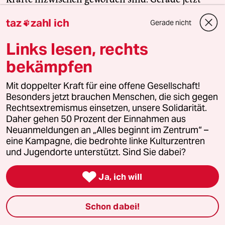
braucht es Zusammenhalt und Solidarität. Auch
taz
zahl ich
Gerade nicht

und vor allem mit den Menschen, die sich vor Ort
für eine starke Zivilgesellschaft einsetzen. Die taz
Links lesen, rechts
kooperiert deshalb mit "Alles beginnt im
bekämpfen
Zentrum". Die Kampagne unterstützt bundesweit
linke, selbstverwaltete Orte und baut einen
Mit doppelter Kraft für eine offene Gesellschaft!
solidarischen Fonds für deren Schutz und Erhalt
Besonders jetzt brauchen Menschen, die sich gegen
auf. Eine offene Gesellschaft braucht guten, frei
Rechtsextremismus einsetzen, unsere Solidarität.
zugänglichen Journalismus – und
Daher gehen 50 Prozent der Einnahmen aus
Neuanmeldungen an „Alles beginnt im Zentrum“ –
zivilgesellschaftliches Engagement. Finden Sie
eine Kampagne, die bedrohte linke Kulturzentren
auch? Dann machen Sie mit und unterstützen Sie
und Jugendorte unterstützt. Sind Sie dabei?
unsere Aktion.

Ja, ich will
Jetzt unterstützen
Schon dabei!