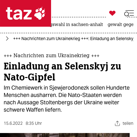

taz zahl ich
hitze
surfen
landtagswahl in sachsen-anhalt
gewalt gegen

taz zahl ich
ne
+++ Nachrichten zum Ukrainekrieg +++: Einladung an Selenskyj 
taz zahl ich
themen
+++ Nachrichten zum Ukrainekrieg +++
Einladung an Selenskyj zu
politik
Nato-Gipfel
öko
Im Chemiewerk in Sjewjerodonezk sollen Hunderte
Menschen ausharren. Die Nato-Staaten werden
gesellschaft
nach Aussage Stoltenbergs der Ukraine weiter
schwere Waffen liefern.
kultur
sport
15.6.2022
8:35 Uhr
teilen