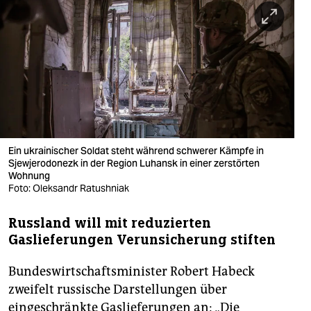
berlin
nord
wahrheit
verlag
verlag
veranstaltungen
Ein ukrainischer Soldat steht während schwerer Kämpfe in
Sjewjerodonezk in der Region Luhansk in einer zerstörten
shop
Wohnung
Foto: Oleksandr Ratushniak
fragen & hilfe
Russland will mit reduzierten
unterstützen
Gaslieferungen Verunsicherung stiften
abo
Bundeswirtschaftsminister Robert Habeck
genossenschaft
zweifelt russische Darstellungen über
eingeschränkte Gaslieferungen an: „Die