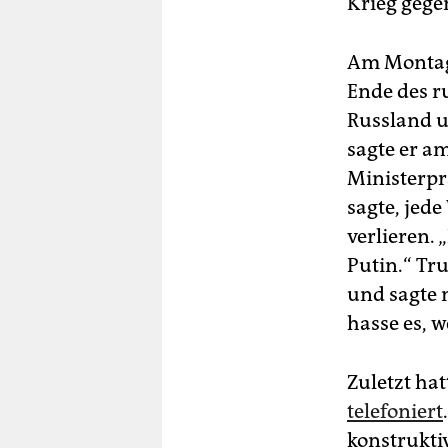
Krieg gege
Am Montag
Ende des r
Russland u
sagte er a
Ministerp
sagte, jed
verlieren. 
Putin.“ Tru
und sagte 
hasse es, 
Zuletzt h
telefoniert
konstrukti