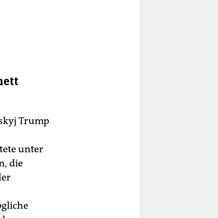
nett
nskyj Trump
tete unter
, die
der
gliche