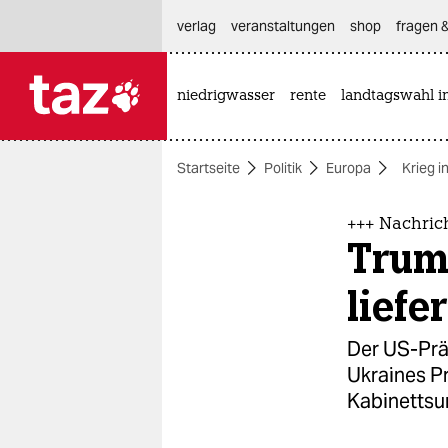
hautnavigation anspringen
hauptinhalt anspringen
footer anspringen
verlag
veranstaltungen
shop
fragen &
niedrigwasser
rente
landtagswahl i

taz zahl ich
taz zahl ich
Startseite
Politik
Europa
Krieg i
themen
politik
+++ Nachric
Trum
öko
liefe
gesellschaft
Der US-Prä
kultur
Ukraines P
Kabinettsu
sport