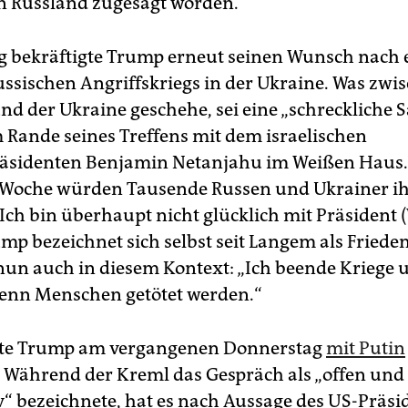
n Russland zugesagt worden.
 bekräftigte Trump erneut seinen Wunsch nach
ussischen Angriffskriegs in der Ukraine. Was zwi
nd der Ukraine geschehe, sei eine „schreckliche S
m Rande seines Treffens mit dem israelischen
räsidenten Benjamin Netanjahu im Weißen Haus
e Woche würden Tausende Russen und Ukrainer i
„Ich bin überhaupt nicht glücklich mit Präsident 
mp bezeichnet sich selbst seit Langem als Frieden
nun auch in diesem Kontext: „Ich beende Kriege 
wenn Menschen getötet werden.“
atte Trump am vergangenen Donnerstag
mit Putin
. Während der Kreml das Gespräch als „offen und
v“ bezeichnete, hat es nach Aussage des US-Präs