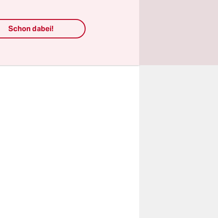
ng Trumps
e
Schon dabei!
g der