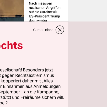
Nach massiven
russischen Angriffen
auf die Ukraine will
US-Präsident Trump
doch wieder
Abwehrwaffen liefern
Foto: Alina
Gerade nicht
Smutko/reuters
echts
 für einige
ch weitere
m
ident. „Sie
esellschaft! Besonders jetzt
rt gegen Rechtsextremismus
olle dem
z kooperiert daher mit „Alles
 Verfügung
ller Einnahmen aus Anmeldungen
ump weiter.
. September – an die Kampagne,
rstützt und Freiräume sichern will,
bei?
agabend,