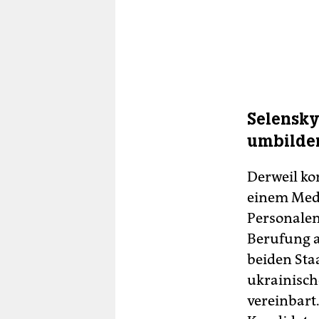
Selensky
umbilde
Derweil ko
einem Medi
Personalen
Berufung a
beiden Sta
ukrainisch
vereinbart