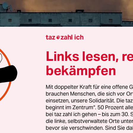
taz
zahl ich

Links lesen, r
nige Tage nach einem angekündigten Lieferstopp
bekämpfen
 US-Präsident Donald Trump der Ukraine nun do
he Hilfen zugesagt. Dies teilte Trump Reportern a
d (Ortszeit) mit. „Wir müssen“, sagte der US-Präs
Mit doppelter Kraft für eine offene G
brauchen Menschen, die sich vor O
er Lage sein, sich selbst zu verteidigen.“ Man w
einsetzen, unsere Solidarität. Die ta
utelten Land vor allem Verteidigungswaffen zur
beginnt im Zentrum“. 50 Prozent a
nn „sie werden jetzt sehr hart getroffen“, sagte Tr
bei taz zahl ich gehen – bis zum 30
die linke, selbstverwaltete Orte unte
bevor sie verschwinden. Sind Sie da
digungsministerium bekräftigte am späten Mont