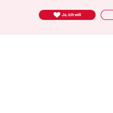
e Waffenlieferungen an die Ukraine auf Anweisu
nehmen werde. Dennoch gelte im Hinblick auf di

Ja, ich will
rungen auch weiterhin die „America First“-Haltun
 sagte Sprecher Sean Parnell.