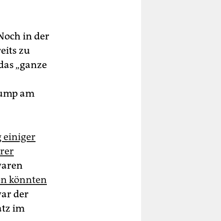
Noch in der
eits zu
 das „ganze
Trump am
 einiger
rer
waren
en könnten
war der
atz im