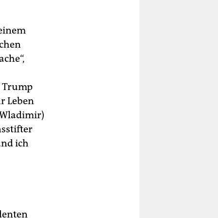
 einem
schen
ache“,
. Trump
hr Leben
(Wladimir)
sstifter
und ich
identen