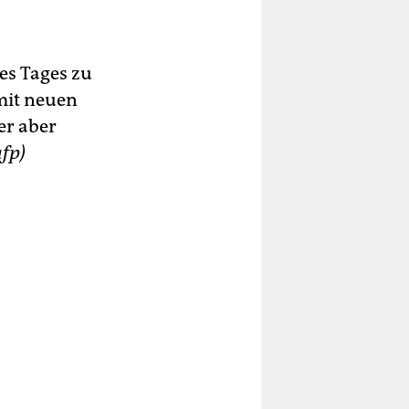
es Tages zu
 mit neuen
er aber
afp)