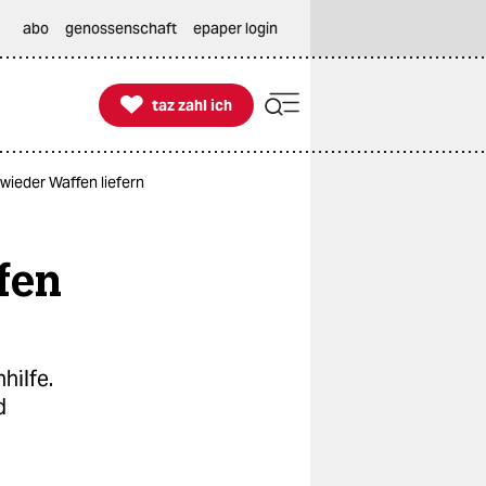
abo
genossenschaft
epaper login

taz zahl ich
taz zahl ich
wieder Waffen liefern
fen
hilfe.
d