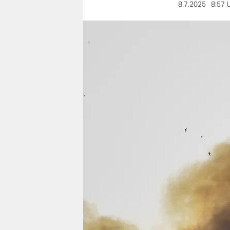
berlin
8.7.2025
8:57 
nord
wahrheit
verlag
verlag
veranstaltungen
shop
fragen & hilfe
unterstützen
abo
genossenschaft