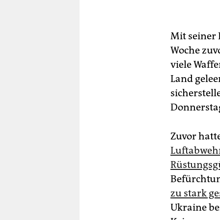
Mit seiner
Woche zuvor
viele Waffe
Land gelee
sicherstel
Donnersta
Zuvor hatt
Luftabwehr
Rüstungsgü
Befürchtun
zu stark g
Ukraine be