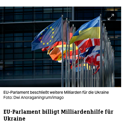
berlin
nord
wahrheit
verlag
verlag
veranstaltungen
shop
fragen & hilfe
EU-Parlament beschließt weitere Milliarden für die Ukraine
unterstützen
Foto: Dwi Anoraganingrum/imago
abo
EU-Parlament billigt Milliardenhilfe für
genossenschaft
Ukraine