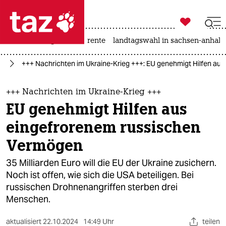

taz zahl ich
hitze
niedrigwasser
rente
landtagswahl in sachsen-anhalt

taz zahl ich
ne
+++ Nachrichten im Ukraine-Krieg +++: EU genehmigt Hilfen au
taz zahl ich
themen
+++ Nachrichten im Ukraine-Krieg +++
EU genehmigt Hilfen aus
politik
eingefrorenem russischen
öko
Vermögen
gesellschaft
35 Milliarden Euro will die EU der Ukraine zusichern.
Noch ist offen, wie sich die USA beteiligen. Bei
kultur
russischen Drohnenangriffen sterben drei
Menschen.
sport
aktualisiert
22.10.2024
14:49 Uhr
teilen