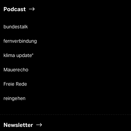
Podcast
bundestalk
fernverbindung
klima update°
Mauerecho
Freie Rede
reingehen
Newsletter