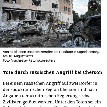
berlin
nord
wahrheit
verlag
verlag
veranstaltungen
Von russischen Raketen zerstört: ein Gebäude in Saporischschja
am 10. August 2023
Foto: Viacheslav Ratynskyi/reuters
shop
fragen & hilfe
Tote durch russischen Angriff bei Cherson
unterstützen
Bei einem russischen Angriff auf zwei Dörfer in
der südukrainischen Region Cherson sind nach
abo
Angaben der ukrainischen Regierung sechs
genossenschaft
Zivilisten getötet worden. Unter den Toten sei ein