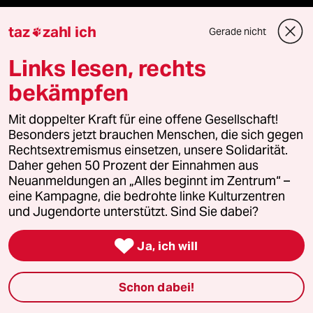
ePaper Login
taz
zahl ich
Gerade nicht

Links lesen, rechts
Downloads für Abonnierende
bekämpfen
Mit doppelter Kraft für eine offene Gesellschaft!
© 2026 taz Verlags und Vertriebs GmbH
Besonders jetzt brauchen Menschen, die sich gegen
Alle Rechte vorbehalten. Bei rechtlichen Fragen oder für Genehmigungen
Rechtsextremismus einsetzen, unsere Solidarität.
wenden Sie sich bitte an
lizenzen@taz.de
Daher gehen 50 Prozent der Einnahmen aus
Neuanmeldungen an „Alles beginnt im Zentrum“ –
Feedback
Redaktionsstatut
Kommune-Richtlinien
KI-
eine Kampagne, die bedrohte linke Kulturzentren
und Jugendorte unterstützt. Sind Sie dabei?
Leitlinie
Informant
Datenschutz
Impressum
AGB

Ja, ich will
Seitenwende
Einwilligungen widerrufen (Ads)
Schon dabei!