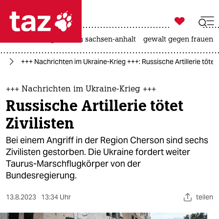

taz zahl ich
hitze
landtagswahl in sachsen-anhalt
gewalt gegen frauen

taz zahl ich
ne
+++ Nachrichten im Ukraine-Krieg +++: Russische Artillerie tötet Z
taz zahl ich
themen
+++ Nachrichten im Ukraine-Krieg +++
Russische Artillerie tötet
politik
Zivilisten
öko
Bei einem Angriff in der Region Cherson sind sechs
Zivilisten gestorben. Die Ukraine fordert weiter
gesellschaft
Taurus-Marschflugkörper von der
Bundesregierung.
kultur
sport
13.8.2023
13:34 Uhr
teilen