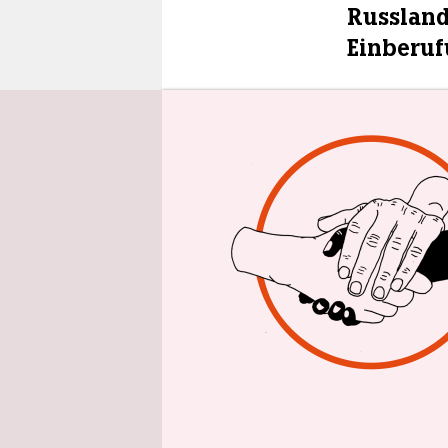
epaper login
Russland
Einberu
Das russis
Obergrenze
dem 1. Jan
Militärdie
und dritte
Alter von 
verpflichte