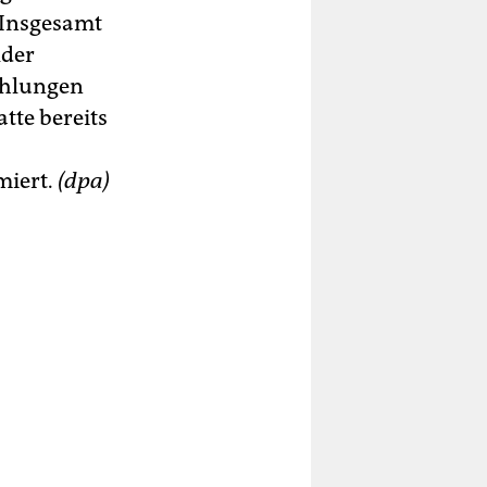
 Insgesamt
lder
ahlungen
tte bereits
miert.
(dpa)