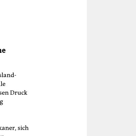
he
sland-
lle
osen Druck
ng
kaner, sich