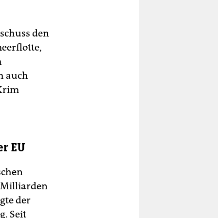
eschuss den
eerflotte,
h
h auch
 Krim
er EU
ischen
 Milliarden
gte der
. Seit