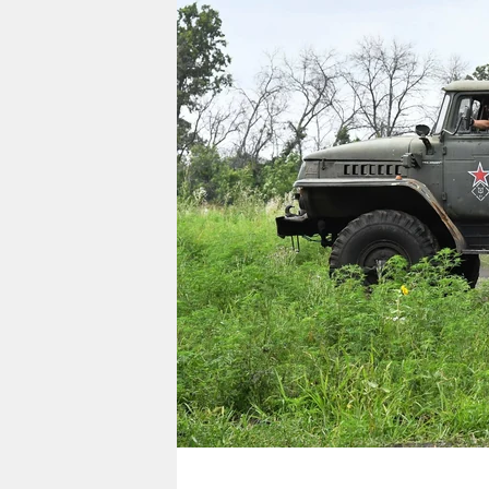
berlin
nord
wahrheit
verlag
verlag
veranstaltungen
shop
fragen & hilfe
unterstützen
abo
genossenschaft