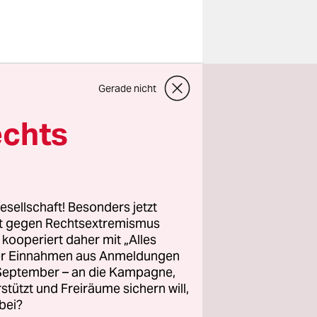
 Alters-
en. „Ab
Gerade nicht
 den
echts
zweiter
ner im
 Wehrdienst
esellschaft! Besonders jetzt
rt gegen Rechtsextremismus
z kooperiert daher mit „Alles
ller Einnahmen aus Anmeldungen
. September – an die Kampagne,
rstützt und Freiräume sichern will,
bei?