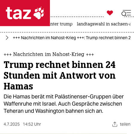

taz zahl ich
nahost-konflikt
usa unter trump
landtagswahl in sachsen-an

taz zahl ich
eg
+++ Nachrichten im Nahost-Krieg +++: Trump rechnet binnen 2
taz zahl ich
themen
+++ Nachrichten im Nahost-Krieg +++
Trump rechnet binnen 24
politik
Stunden mit Antwort von
öko
Hamas
gesellschaft
Die Hamas berät mit Palästinenser-Gruppen über
Waffenruhe mit Israel. Auch Gespräche zwischen
kultur
Teheran und Washington bahnen sich an.
sport
4.7.2025
14:52 Uhr
teilen