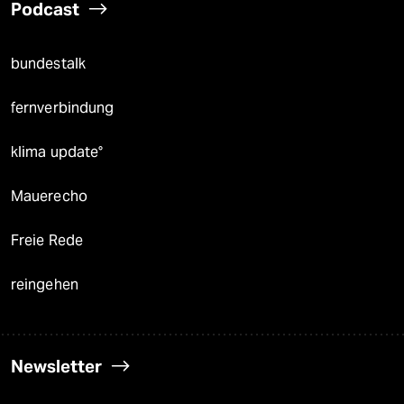
Podcast
bundestalk
fernverbindung
klima update°
Mauerecho
Freie Rede
reingehen
Newsletter