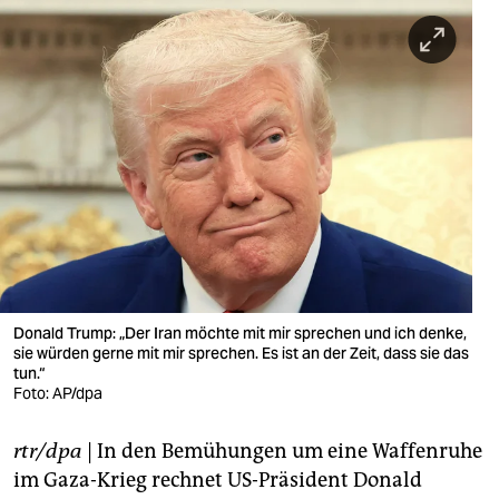
berlin
nord
wahrheit
verlag
verlag
veranstaltungen
shop
fragen & hilfe
Donald Trump: „Der Iran möchte mit mir sprechen und ich denke,
sie würden gerne mit mir sprechen. Es ist an der Zeit, dass sie das
unterstützen
tun.“
Foto: AP/dpa
abo
rtr/dpa
| In den Bemühungen um eine Waffenruhe
genossenschaft
im Gaza-Krieg rechnet US-Präsident Donald