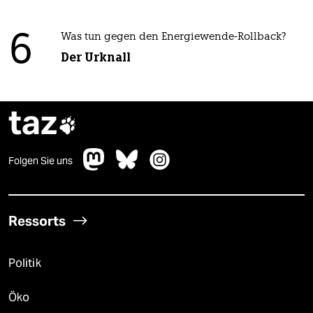
6
Was tun gegen den Energiewende-Rollback?
Der Urknall
taz

Folgen Sie uns
Ressorts
Politik
Öko