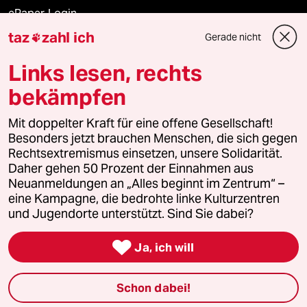
ePaper Login
taz
zahl ich
Gerade nicht

Downloads für Abonnierende
Links lesen, rechts
bekämpfen
© 2026 taz Verlags und Vertriebs GmbH
Alle Rechte vorbehalten. Bei rechtlichen Fragen oder für Genehmigungen
Mit doppelter Kraft für eine offene Gesellschaft!
wenden Sie sich bitte an
lizenzen@taz.de
Besonders jetzt brauchen Menschen, die sich gegen
Rechtsextremismus einsetzen, unsere Solidarität.
Daher gehen 50 Prozent der Einnahmen aus
Feedback
Redaktionsstatut
Kommune-Richtlinien
KI-
Neuanmeldungen an „Alles beginnt im Zentrum“ –
eine Kampagne, die bedrohte linke Kulturzentren
Leitlinie
Informant
Datenschutz
Impressum
AGB
und Jugendorte unterstützt. Sind Sie dabei?
Seitenwende
Einwilligungen widerrufen (Ads)

Ja, ich will
Schon dabei!