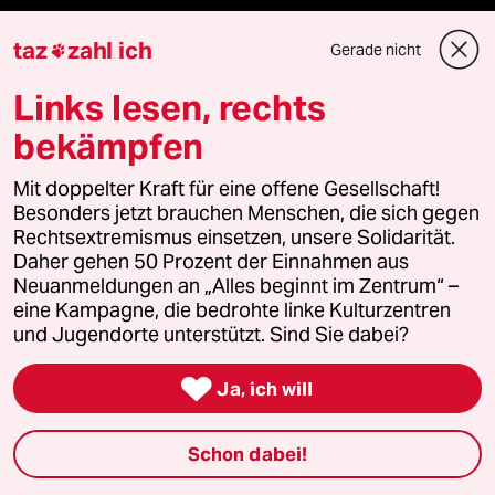
taz
zahl ich
Gerade nicht

Unterstützen
Links lesen, rechts
bekämpfen
abo
Mit doppelter Kraft für eine offene Gesellschaft!
genossenschaft
Besonders jetzt brauchen Menschen, die sich gegen
Rechtsextremismus einsetzen, unsere Solidarität.
Daher gehen 50 Prozent der Einnahmen aus
taz zahl ich
Neuanmeldungen an „Alles beginnt im Zentrum“ –
eine Kampagne, die bedrohte linke Kulturzentren
recherchefonds ausland
und Jugendorte unterstützt. Sind Sie dabei?
panterstiftung

Ja, ich will
panterpreis 2026
Schon dabei!