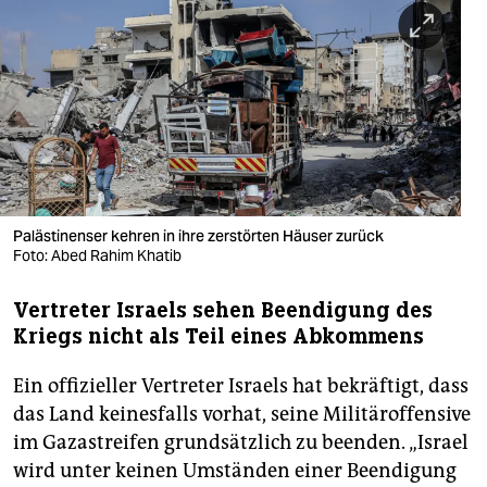
berlin
nord
wahrheit
verlag
verlag
veranstaltungen
Palästinenser kehren in ihre zerstörten Häuser zurück
Foto: Abed Rahim Khatib
shop
Vertreter Israels sehen Beendigung des
fragen & hilfe
Kriegs nicht als Teil eines Abkommens
unterstützen
Ein offizieller Vertreter Israels hat bekräftigt, dass
abo
das Land keinesfalls vorhat, seine Militäroffensive
im Gazastreifen grundsätzlich zu beenden. „Israel
genossenschaft
wird unter keinen Umständen einer Beendigung