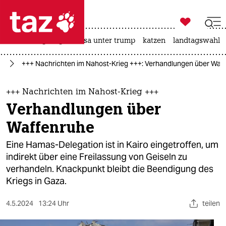

taz zahl ich
hitze
bergsteigen
usa unter trump
katzen
landtagswahl i

taz zahl ich
kt
+++ Nachrichten im Nahost-Krieg +++: Verhandlungen über Waf
taz zahl ich
themen
+++ Nachrichten im Nahost-Krieg +++
Verhandlungen über
politik
Waffenruhe
öko
Eine Hamas-Delegation ist in Kairo eingetroffen, um
indirekt über eine Freilassung von Geiseln zu
gesellschaft
verhandeln. Knackpunkt bleibt die Beendigung des
Kriegs in Gaza.
kultur
sport
4.5.2024
13:24 Uhr
teilen