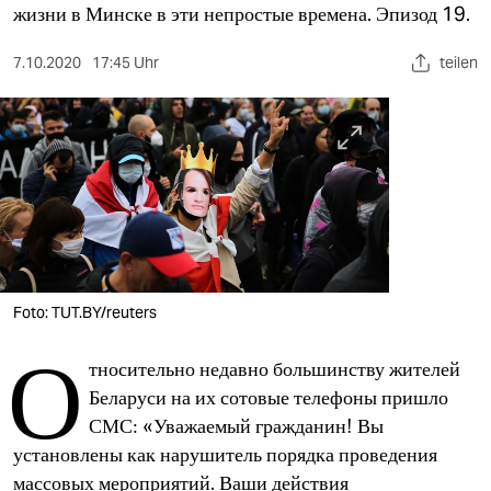
berlin
жизни в Минске в эти непростые времена. Эпизод 19.
nord
7.10.2020
17:45 Uhr
teilen
wahrheit
verlag
verlag
veranstaltungen
shop
Foto: TUT.BY/reuters
fragen & hilfe
О
unterstützen
тносительно недавно большинству жителей
Беларуси на их сотовые телефоны пришло
abo
СМС: «Уважаемый гражданин! Вы
genossenschaft
установлены как нарушитель порядка проведения
массовых мероприятий. Ваши действия