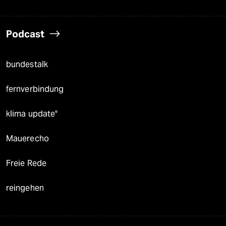
Podcast
bundestalk
fernverbindung
klima update°
Mauerecho
Freie Rede
reingehen