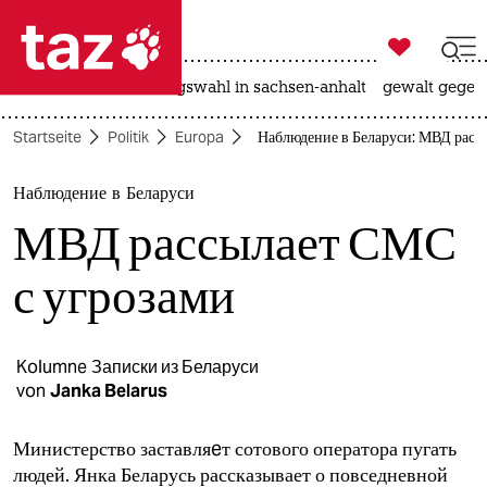

taz zahl ich
hitze
surfen
landtagswahl in sachsen-anhalt
gewalt gegen

taz zahl ich
Startseite
Politik
Europa
Наблюдение в Беларуси: МВД расс
taz zahl ich
themen
Наблюдение в Беларуси
МВД рассылает СМС
politik
с угрозами
öko
gesellschaft
Kolumne
Записки из Беларуси
kultur
von
Janka Belarus
sport
Министерство заставляeт сотового оператора пугать
людей. Янка Беларусь рассказывает о повседневной