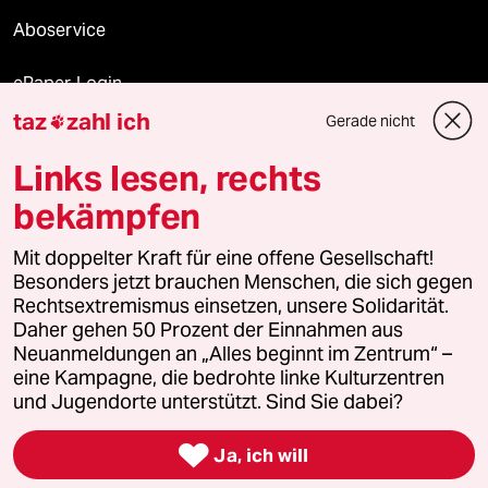
Aboservice
ePaper Login
taz
zahl ich
Gerade nicht

Downloads für Abonnierende
Links lesen, rechts
bekämpfen
© 2026 taz Verlags und Vertriebs GmbH
Alle Rechte vorbehalten. Bei rechtlichen Fragen oder für Genehmigungen
Mit doppelter Kraft für eine offene Gesellschaft!
wenden Sie sich bitte an
lizenzen@taz.de
Besonders jetzt brauchen Menschen, die sich gegen
Rechtsextremismus einsetzen, unsere Solidarität.
Daher gehen 50 Prozent der Einnahmen aus
Feedback
Redaktionsstatut
Kommune-Richtlinien
KI-
Neuanmeldungen an „Alles beginnt im Zentrum“ –
eine Kampagne, die bedrohte linke Kulturzentren
Leitlinie
Informant
Datenschutz
Impressum
AGB
und Jugendorte unterstützt. Sind Sie dabei?
Seitenwende
Einwilligungen widerrufen (Ads)

Ja, ich will