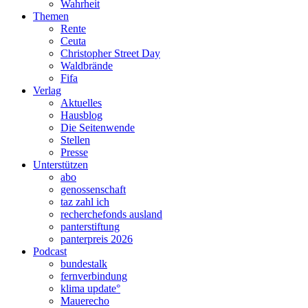
Wahrheit
Themen
Rente
Ceuta
Christopher Street Day
Waldbrände
Fifa
Verlag
Aktuelles
Hausblog
Die Seitenwende
Stellen
Presse
Unterstützen
abo
genossenschaft
taz zahl ich
recherchefonds ausland
panterstiftung
panterpreis 2026
Podcast
bundestalk
fernverbindung
klima update°
Mauerecho