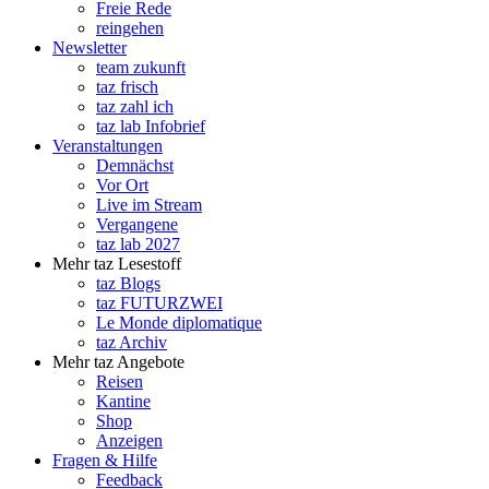
Freie Rede
reingehen
Newsletter
team zukunft
taz frisch
taz zahl ich
taz lab Infobrief
Veranstaltungen
Demnächst
Vor Ort
Live im Stream
Vergangene
taz lab 2027
Mehr taz Lesestoff
taz Blogs
taz FUTURZWEI
Le Monde diplomatique
taz Archiv
Mehr taz Angebote
Reisen
Kantine
Shop
Anzeigen
Fragen & Hilfe
Feedback