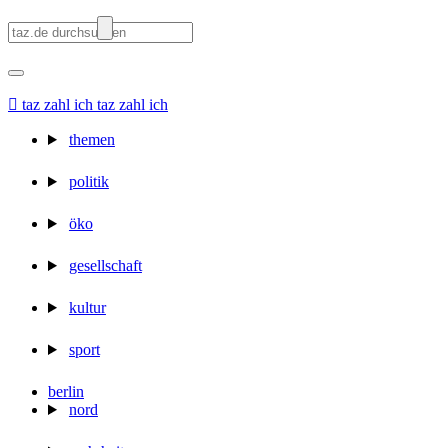

taz zahl ich
taz zahl ich
themen
politik
öko
gesellschaft
kultur
sport
berlin
nord