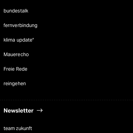
bundestalk
fernverbindung
klima update°
Mauerecho
Freie Rede
reingehen
Newsletter
team zukunft