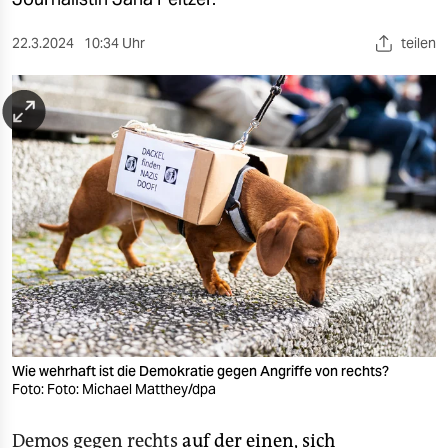
berlin
nord
22.3.2024
10:34 Uhr
teilen
wahrheit
verlag
verlag
veranstaltungen
shop
fragen & hilfe
unterstützen
Wie wehrhaft ist die Demokratie gegen Angriffe von rechts?
abo
Foto: Foto: Michael Matthey/dpa
genossenschaft
Demos gegen rechts
auf der einen, sich