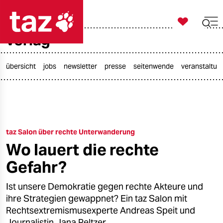

taz zahl ich
verlag

taz zahl ich
taz zahl ich
übersicht
jobs
newsletter
presse
seitenwende
veranstaltun
themen
politik
taz Salon über rechte Unterwanderung
öko
Wo lauert die rechte
gesellschaft
Gefahr?
kultur
Ist unsere Demokratie gegen rechte Akteure und
ihre Strategien gewappnet? Ein taz Salon mit
sport
Rechtsextremismusexperte Andreas Speit und
Journalistin Jana Peltzer.