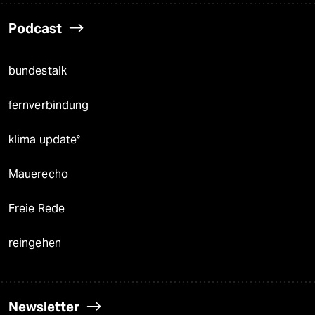
Podcast
bundestalk
fernverbindung
klima update°
Mauerecho
Freie Rede
reingehen
Newsletter