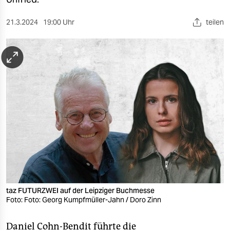
berlin
nord
21.3.2024
19:00 Uhr
teilen
wahrheit
verlag
verlag
veranstaltungen
shop
fragen & hilfe
unterstützen
taz FUTURZWEI auf der Leipziger Buchmesse
abo
Foto: Foto: Georg Kumpfmüller-Jahn / Doro Zinn
genossenschaft
Daniel Cohn-Bendit führte die