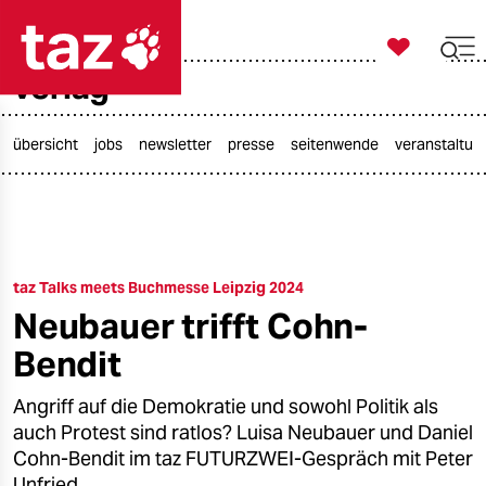

taz zahl ich
verlag

taz zahl ich
taz zahl ich
übersicht
jobs
newsletter
presse
seitenwende
veranstaltun
themen
politik
taz Talks meets Buchmesse Leipzig 2024
öko
Neubauer trifft Cohn-
gesellschaft
Bendit
kultur
Angriff auf die Demokratie und sowohl Politik als
auch Protest sind ratlos? Luisa Neubauer und Daniel
sport
Cohn-Bendit im taz FUTURZWEI-Gespräch mit Peter
Unfried.