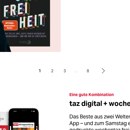
1
2
3
…
8
Eine gute Kombination
taz digital + woch
Das Beste aus zwei Welten
App – und zum Samstag er
gedruckte wochentaz frei