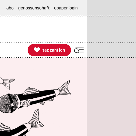
abo
genossenschaft
epaper login

taz zahl ich
taz zahl ich