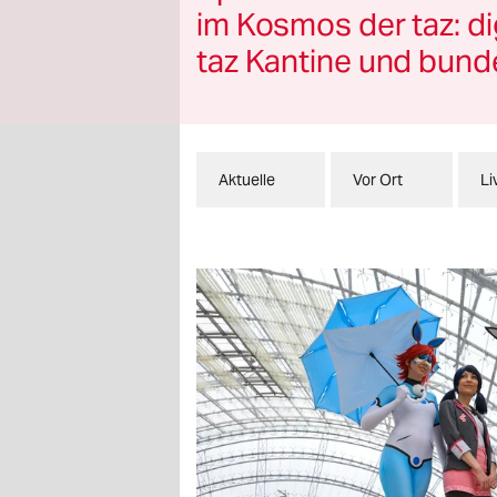
berlin
im Kosmos der taz: digi
nord
taz Kantine und bund
wahrheit
verlag
Aktuelle
Vor Ort
Li
verlag
veranstaltungen
shop
fragen & hilfe
unterstützen
abo
genossenschaft