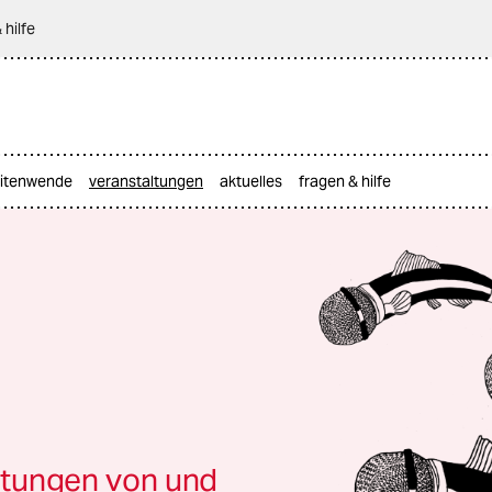
 hilfe
itenwende
veranstaltungen
aktuelles
fragen & hilfe
tungen von und