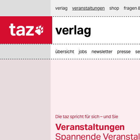
hautnavigation anspringen
hauptinhalt anspringen
footer anspringen
verlag
veranstaltungen
shop
fragen &
verlag

taz zahl ich
taz zahl ich
übersicht
jobs
newsletter
presse
se
themen
politik
öko
gesellschaft
kultur
Die taz spricht für sich – und Sie
Veranstaltungen
sport
Spannende Veranstal