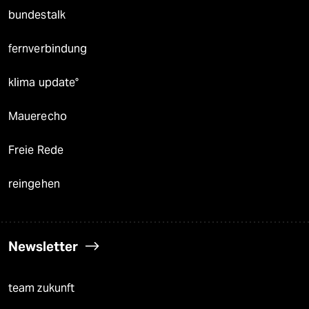
bundestalk
fernverbindung
klima update°
Mauerecho
Freie Rede
reingehen
Newsletter
team zukunft