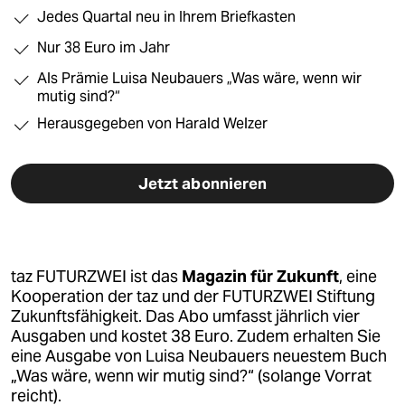
Jedes Quartal neu in Ihrem Briefkasten
wahrheit
Nur 38 Euro im Jahr
verlag
Als Prämie Luisa Neubauers „Was wäre, wenn wir
mutig sind?“
verlag
Herausgegeben von Harald Welzer
veranstaltungen
shop
Jetzt abonnieren
fragen & hilfe
unterstützen
taz FUTURZWEI ist das
Magazin für Zukunft
, eine
abo
Kooperation der taz und der FUTURZWEI Stiftung
Zukunftsfähigkeit. Das Abo umfasst jährlich vier
genossenschaft
Ausgaben und kostet 38 Euro. Zudem erhalten Sie
epaper login
eine Ausgabe von Luisa Neubauers neuestem Buch
„Was wäre, wenn wir mutig sind?“ (solange Vorrat
reicht).