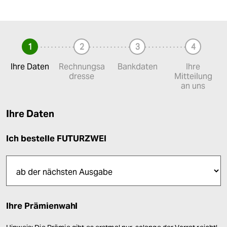
1
2
3
4
✓ erledigt
Ihre Daten
Rechnungsa
Bankdaten
Ihre
✓ erledigt
✓ erledigt
dresse
Mitteilung
✓ erl
an uns
Ihre Daten
Ich bestelle FUTURZWEI
Ihre Prämienwahl